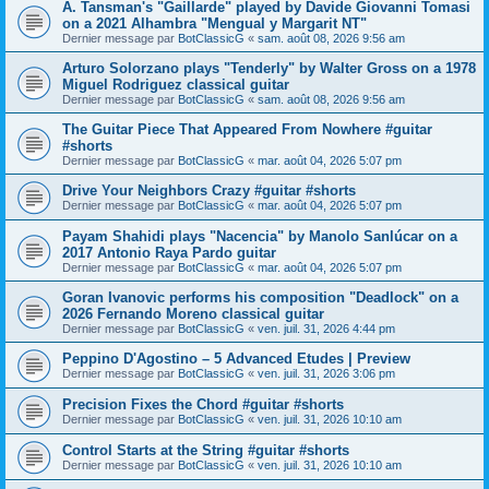
A. Tansman's "Gaillarde" played by Davide Giovanni Tomasi
on a 2021 Alhambra "Mengual y Margarit NT"
Dernier message par
BotClassicG
«
sam. août 08, 2026 9:56 am
Arturo Solorzano plays "Tenderly" by Walter Gross on a 1978
Miguel Rodriguez classical guitar
Dernier message par
BotClassicG
«
sam. août 08, 2026 9:56 am
The Guitar Piece That Appeared From Nowhere #guitar
#shorts
Dernier message par
BotClassicG
«
mar. août 04, 2026 5:07 pm
Drive Your Neighbors Crazy #guitar #shorts
Dernier message par
BotClassicG
«
mar. août 04, 2026 5:07 pm
Payam Shahidi plays "Nacencia" by Manolo Sanlúcar on a
2017 Antonio Raya Pardo guitar
Dernier message par
BotClassicG
«
mar. août 04, 2026 5:07 pm
Goran Ivanovic performs his composition "Deadlock" on a
2026 Fernando Moreno classical guitar
Dernier message par
BotClassicG
«
ven. juil. 31, 2026 4:44 pm
Peppino D'Agostino – 5 Advanced Etudes | Preview
Dernier message par
BotClassicG
«
ven. juil. 31, 2026 3:06 pm
Precision Fixes the Chord #guitar #shorts
Dernier message par
BotClassicG
«
ven. juil. 31, 2026 10:10 am
Control Starts at the String #guitar #shorts
Dernier message par
BotClassicG
«
ven. juil. 31, 2026 10:10 am