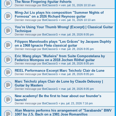
The Nose Fingering #guitar #shorts
Dernier message par
BotClassicG
«
ven. juil. 31, 2026 10:10 am
Ming-Jui Liu plays his composition "Summer Nights of
Formosa" on a 2026 Richard Reynoso guitar
Dernier message par
BotClassicG
«
ven. juil. 31, 2026 10:10 am
You’re Using Your Thumb Wrong! (Excerpt) | Classical Guitar
Technique
Dernier message par
BotClassicG
«
mar. juil. 28, 2026 8:05 pm
Filippos Manoloudis plays "Les Grâces" by Jacques Duphly
on a 1968 Ignacio Fleta classical guitar
Dernier message par
BotClassicG
«
mar. juil. 28, 2026 8:05 pm
Eric Wang plays "Muñeira" from Suite Compostelana by
Federico Mompou on a 2018 Jochen Röthel guitar
Dernier message par
BotClassicG
«
mar. juil. 28, 2026 8:05 pm
REEL Performance Excerpt Marc Teicholz Clair de Lune
Dernier message par
BotClassicG
«
mar. juil. 28, 2026 8:05 pm
Marc Teicholz plays Clair de Lune by Claude Debussy |
Guitar by Masters
Dernier message par
BotClassicG
«
mar. juil. 28, 2026 8:05 pm
New academy! Be the first to hear about our founder’s
launch!
Dernier message par
BotClassicG
«
jeu. juil. 23, 2026 7:16 pm
Alan Mearns performs his arrangement of "Sarabande" BWV
1007 by J.S. Bach on a 1981 Jose Romanillos