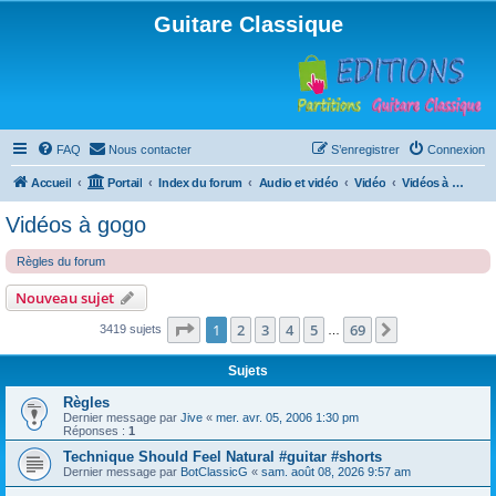
Guitare Classique
FAQ
Nous contacter
S’enregistrer
Connexion
Accueil
Portail
Index du forum
Audio et vidéo
Vidéo
Vidéos à gogo
Vidéos à gogo
Règles du forum
Nouveau sujet
Page
1
sur
69
1
2
3
4
5
69
Suivante
3419 sujets
…
Sujets
Règles
Dernier message par
Jive
«
mer. avr. 05, 2006 1:30 pm
Réponses :
1
Technique Should Feel Natural #guitar #shorts
Dernier message par
BotClassicG
«
sam. août 08, 2026 9:57 am