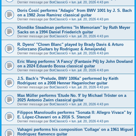
Dernier message par
BotClassicG
«
lun. juil. 20, 2026 4:43 pm
Doris Ćosić performs "Adagio" from BWV 1001 by J. S. Bach
on a 1982 Jose Ramirez classical guitar
Dernier message par
BotClassicG
«
lun. juil. 20, 2026 4:43 pm
Klondike Steadman performs "In Memoriam" by Ruth Meyer
Sacks on a 1994 Daniel Friederich guitar
Dernier message par
BotClassicG
«
lun. juil. 20, 2026 4:43 pm
R. Dyens' "Clown Blanc" played by Brady Davis & Arturo
Solorzano (Guitars by Rodriguez & Ameijenda)
Dernier message par
BotClassicG
«
lun. juil. 20, 2026 4:43 pm
Eric Wang performs 'A Fancy' (Fantasie P6) by John Dowland
on a 2024 Eduardo Bossa classical guitar
Dernier message par
BotClassicG
«
lun. juil. 20, 2026 4:43 pm
J.S. Bach's "Prelude, BWV 1006a" performed by Keith
Rodriguez on a 2008 Henner Haganlocher guitar
Dernier message par
BotClassicG
«
lun. juil. 20, 2026 4:43 pm
Max Müller performs 'Etude No. 9' by Michael Tröster on a
2025 Antonio Zwirn classical guitar
Dernier message par
BotClassicG
«
lun. juil. 20, 2026 4:43 pm
Filippos Manoloudis performs "Sonata II: Allegro Vivace" by
E. López-Chavarri on a 2016 S. Stenzel
Dernier message par
BotClassicG
«
lun. juil. 20, 2026 4:43 pm
Vahagni performs his composition 'Collage' on a 1961 Miguel
Rodriguez flamenco guitar