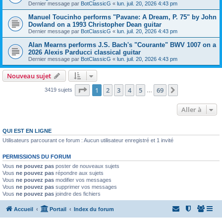
Dernier message par
BotClassicG
«
lun. juil. 20, 2026 4:43 pm
Manuel Toucinho performs "Pavane: A Dream, P. 75" by John
Dowland on a 1993 Christopher Dean guitar
Dernier message par
BotClassicG
«
lun. juil. 20, 2026 4:43 pm
Alan Mearns performs J.S. Bach's "Courante" BWV 1007 on a
2026 Alexis Parducci classical guitar
Dernier message par
BotClassicG
«
lun. juil. 20, 2026 4:43 pm
Nouveau sujet
Page
1
sur
69
1
2
3
4
5
69
Suivante
3419 sujets
…
Aller à
QUI EST EN LIGNE
Utilisateurs parcourant ce forum : Aucun utilisateur enregistré et 1 invité
PERMISSIONS DU FORUM
Vous
ne pouvez pas
poster de nouveaux sujets
Vous
ne pouvez pas
répondre aux sujets
Vous
ne pouvez pas
modifier vos messages
Vous
ne pouvez pas
supprimer vos messages
Vous
ne pouvez pas
joindre des fichiers
Accueil
Portail
Index du forum