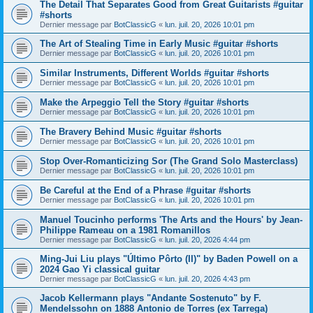
The Detail That Separates Good from Great Guitarists #guitar
#shorts
Dernier message par
BotClassicG
«
lun. juil. 20, 2026 10:01 pm
The Art of Stealing Time in Early Music #guitar #shorts
Dernier message par
BotClassicG
«
lun. juil. 20, 2026 10:01 pm
Similar Instruments, Different Worlds #guitar #shorts
Dernier message par
BotClassicG
«
lun. juil. 20, 2026 10:01 pm
Make the Arpeggio Tell the Story #guitar #shorts
Dernier message par
BotClassicG
«
lun. juil. 20, 2026 10:01 pm
The Bravery Behind Music #guitar #shorts
Dernier message par
BotClassicG
«
lun. juil. 20, 2026 10:01 pm
Stop Over-Romanticizing Sor (The Grand Solo Masterclass)
Dernier message par
BotClassicG
«
lun. juil. 20, 2026 10:01 pm
Be Careful at the End of a Phrase #guitar #shorts
Dernier message par
BotClassicG
«
lun. juil. 20, 2026 10:01 pm
Manuel Toucinho performs 'The Arts and the Hours' by Jean-
Philippe Rameau on a 1981 Romanillos
Dernier message par
BotClassicG
«
lun. juil. 20, 2026 4:44 pm
Ming-Jui Liu plays "Último Pôrto (II)" by Baden Powell on a
2024 Gao Yi classical guitar
Dernier message par
BotClassicG
«
lun. juil. 20, 2026 4:43 pm
Jacob Kellermann plays "Andante Sostenuto" by F.
Mendelssohn on 1888 Antonio de Torres (ex Tarrega)