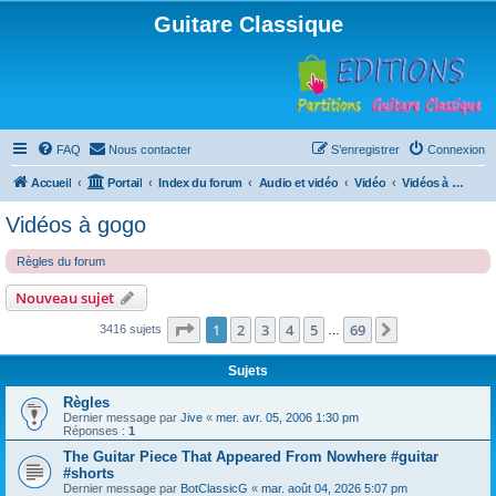
Guitare Classique
FAQ
Nous contacter
S’enregistrer
Connexion
Accueil
Portail
Index du forum
Audio et vidéo
Vidéo
Vidéos à gogo
Vidéos à gogo
Règles du forum
Nouveau sujet
Page
1
sur
69
1
2
3
4
5
69
Suivante
3416 sujets
…
Sujets
Règles
Dernier message par
Jive
«
mer. avr. 05, 2006 1:30 pm
Réponses :
1
The Guitar Piece That Appeared From Nowhere #guitar
#shorts
Dernier message par
BotClassicG
«
mar. août 04, 2026 5:07 pm