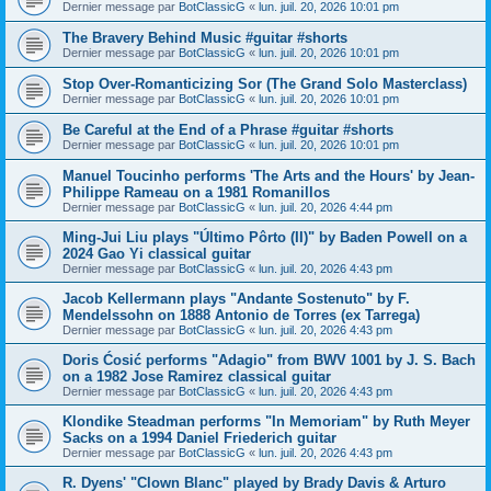
Dernier message par
BotClassicG
«
lun. juil. 20, 2026 10:01 pm
The Bravery Behind Music #guitar #shorts
Dernier message par
BotClassicG
«
lun. juil. 20, 2026 10:01 pm
Stop Over-Romanticizing Sor (The Grand Solo Masterclass)
Dernier message par
BotClassicG
«
lun. juil. 20, 2026 10:01 pm
Be Careful at the End of a Phrase #guitar #shorts
Dernier message par
BotClassicG
«
lun. juil. 20, 2026 10:01 pm
Manuel Toucinho performs 'The Arts and the Hours' by Jean-
Philippe Rameau on a 1981 Romanillos
Dernier message par
BotClassicG
«
lun. juil. 20, 2026 4:44 pm
Ming-Jui Liu plays "Último Pôrto (II)" by Baden Powell on a
2024 Gao Yi classical guitar
Dernier message par
BotClassicG
«
lun. juil. 20, 2026 4:43 pm
Jacob Kellermann plays "Andante Sostenuto" by F.
Mendelssohn on 1888 Antonio de Torres (ex Tarrega)
Dernier message par
BotClassicG
«
lun. juil. 20, 2026 4:43 pm
Doris Ćosić performs "Adagio" from BWV 1001 by J. S. Bach
on a 1982 Jose Ramirez classical guitar
Dernier message par
BotClassicG
«
lun. juil. 20, 2026 4:43 pm
Klondike Steadman performs "In Memoriam" by Ruth Meyer
Sacks on a 1994 Daniel Friederich guitar
Dernier message par
BotClassicG
«
lun. juil. 20, 2026 4:43 pm
R. Dyens' "Clown Blanc" played by Brady Davis & Arturo