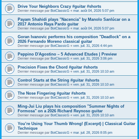
Drive Your Neighbors Crazy #guitar #shorts
Dernier message par
BotClassicG
«
mar. août 04, 2026 5:07 pm
Payam Shahidi plays "Nacencia" by Manolo Sanlúcar on a
2017 Antonio Raya Pardo guitar
Dernier message par
BotClassicG
«
mar. août 04, 2026 5:07 pm
Goran Ivanovic performs his composition "Deadlock" on a
2026 Fernando Moreno classical guitar
Dernier message par
BotClassicG
«
ven. juil. 31, 2026 4:44 pm
Peppino D'Agostino – 5 Advanced Etudes | Preview
Dernier message par
BotClassicG
«
ven. juil. 31, 2026 3:06 pm
Precision Fixes the Chord #guitar #shorts
Dernier message par
BotClassicG
«
ven. juil. 31, 2026 10:10 am
Control Starts at the String #guitar #shorts
Dernier message par
BotClassicG
«
ven. juil. 31, 2026 10:10 am
The Nose Fingering #guitar #shorts
Dernier message par
BotClassicG
«
ven. juil. 31, 2026 10:10 am
Ming-Jui Liu plays his composition "Summer Nights of
Formosa" on a 2026 Richard Reynoso guitar
Dernier message par
BotClassicG
«
ven. juil. 31, 2026 10:10 am
You’re Using Your Thumb Wrong! (Excerpt) | Classical Guitar
Technique
Dernier message par
BotClassicG
«
mar. juil. 28, 2026 8:05 pm