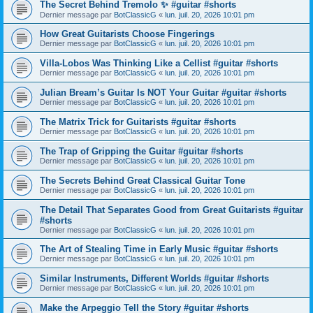
The Secret Behind Tremolo ✨ #guitar #shorts
Dernier message par
BotClassicG
«
lun. juil. 20, 2026 10:01 pm
How Great Guitarists Choose Fingerings
Dernier message par
BotClassicG
«
lun. juil. 20, 2026 10:01 pm
Villa-Lobos Was Thinking Like a Cellist #guitar #shorts
Dernier message par
BotClassicG
«
lun. juil. 20, 2026 10:01 pm
Julian Bream’s Guitar Is NOT Your Guitar #guitar #shorts
Dernier message par
BotClassicG
«
lun. juil. 20, 2026 10:01 pm
The Matrix Trick for Guitarists #guitar #shorts
Dernier message par
BotClassicG
«
lun. juil. 20, 2026 10:01 pm
The Trap of Gripping the Guitar #guitar #shorts
Dernier message par
BotClassicG
«
lun. juil. 20, 2026 10:01 pm
The Secrets Behind Great Classical Guitar Tone
Dernier message par
BotClassicG
«
lun. juil. 20, 2026 10:01 pm
The Detail That Separates Good from Great Guitarists #guitar
#shorts
Dernier message par
BotClassicG
«
lun. juil. 20, 2026 10:01 pm
The Art of Stealing Time in Early Music #guitar #shorts
Dernier message par
BotClassicG
«
lun. juil. 20, 2026 10:01 pm
Similar Instruments, Different Worlds #guitar #shorts
Dernier message par
BotClassicG
«
lun. juil. 20, 2026 10:01 pm
Make the Arpeggio Tell the Story #guitar #shorts