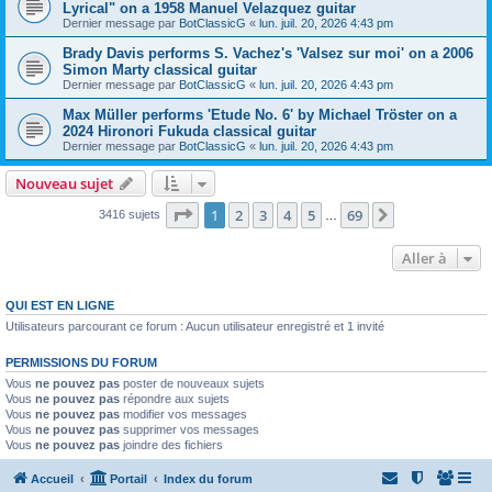
Lyrical" on a 1958 Manuel Velazquez guitar
Dernier message par
BotClassicG
«
lun. juil. 20, 2026 4:43 pm
Brady Davis performs S. Vachez's 'Valsez sur moi' on a 2006
Simon Marty classical guitar
Dernier message par
BotClassicG
«
lun. juil. 20, 2026 4:43 pm
Max Müller performs 'Etude No. 6' by Michael Tröster on a
2024 Hironori Fukuda classical guitar
Dernier message par
BotClassicG
«
lun. juil. 20, 2026 4:43 pm
Nouveau sujet
Page
1
sur
69
1
2
3
4
5
69
Suivante
3416 sujets
…
Aller à
QUI EST EN LIGNE
Utilisateurs parcourant ce forum : Aucun utilisateur enregistré et 1 invité
PERMISSIONS DU FORUM
Vous
ne pouvez pas
poster de nouveaux sujets
Vous
ne pouvez pas
répondre aux sujets
Vous
ne pouvez pas
modifier vos messages
Vous
ne pouvez pas
supprimer vos messages
Vous
ne pouvez pas
joindre des fichiers
Accueil
Portail
Index du forum