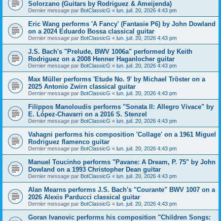
Solorzano (Guitars by Rodriguez & Ameijenda)
Dernier message par
BotClassicG
«
lun. juil. 20, 2026 4:43 pm
Eric Wang performs 'A Fancy' (Fantasie P6) by John Dowland
on a 2024 Eduardo Bossa classical guitar
Dernier message par
BotClassicG
«
lun. juil. 20, 2026 4:43 pm
J.S. Bach's "Prelude, BWV 1006a" performed by Keith
Rodriguez on a 2008 Henner Haganlocher guitar
Dernier message par
BotClassicG
«
lun. juil. 20, 2026 4:43 pm
Max Müller performs 'Etude No. 9' by Michael Tröster on a
2025 Antonio Zwirn classical guitar
Dernier message par
BotClassicG
«
lun. juil. 20, 2026 4:43 pm
Filippos Manoloudis performs "Sonata II: Allegro Vivace" by
E. López-Chavarri on a 2016 S. Stenzel
Dernier message par
BotClassicG
«
lun. juil. 20, 2026 4:43 pm
Vahagni performs his composition 'Collage' on a 1961 Miguel
Rodriguez flamenco guitar
Dernier message par
BotClassicG
«
lun. juil. 20, 2026 4:43 pm
Manuel Toucinho performs "Pavane: A Dream, P. 75" by John
Dowland on a 1993 Christopher Dean guitar
Dernier message par
BotClassicG
«
lun. juil. 20, 2026 4:43 pm
Alan Mearns performs J.S. Bach's "Courante" BWV 1007 on a
2026 Alexis Parducci classical guitar
Dernier message par
BotClassicG
«
lun. juil. 20, 2026 4:43 pm
Goran Ivanovic performs his composition "Children Songs: