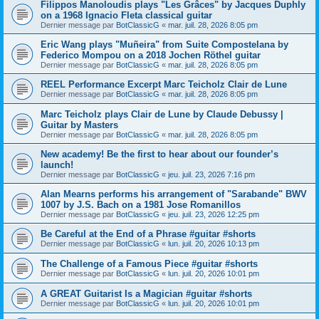
Filippos Manoloudis plays "Les Grâces" by Jacques Duphly
on a 1968 Ignacio Fleta classical guitar
Dernier message par
BotClassicG
«
mar. juil. 28, 2026 8:05 pm
Eric Wang plays "Muñeira" from Suite Compostelana by
Federico Mompou on a 2018 Jochen Röthel guitar
Dernier message par
BotClassicG
«
mar. juil. 28, 2026 8:05 pm
REEL Performance Excerpt Marc Teicholz Clair de Lune
Dernier message par
BotClassicG
«
mar. juil. 28, 2026 8:05 pm
Marc Teicholz plays Clair de Lune by Claude Debussy |
Guitar by Masters
Dernier message par
BotClassicG
«
mar. juil. 28, 2026 8:05 pm
New academy! Be the first to hear about our founder’s
launch!
Dernier message par
BotClassicG
«
jeu. juil. 23, 2026 7:16 pm
Alan Mearns performs his arrangement of "Sarabande" BWV
1007 by J.S. Bach on a 1981 Jose Romanillos
Dernier message par
BotClassicG
«
jeu. juil. 23, 2026 12:25 pm
Be Careful at the End of a Phrase #guitar #shorts
Dernier message par
BotClassicG
«
lun. juil. 20, 2026 10:13 pm
The Challenge of a Famous Piece #guitar #shorts
Dernier message par
BotClassicG
«
lun. juil. 20, 2026 10:01 pm
A GREAT Guitarist Is a Magician #guitar #shorts
Dernier message par
BotClassicG
«
lun. juil. 20, 2026 10:01 pm