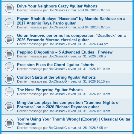
Drive Your Neighbors Crazy #guitar #shorts
Dernier message par
BotClassicG
«
mar. août 04, 2026 5:07 pm
Payam Shahidi plays "Nacencia" by Manolo Sanlúcar on a
2017 Antonio Raya Pardo guitar
Dernier message par
BotClassicG
«
mar. août 04, 2026 5:07 pm
Goran Ivanovic performs his composition "Deadlock" on a
2026 Fernando Moreno classical guitar
Dernier message par
BotClassicG
«
ven. juil. 31, 2026 4:44 pm
Peppino D'Agostino – 5 Advanced Etudes | Preview
Dernier message par
BotClassicG
«
ven. juil. 31, 2026 3:06 pm
Precision Fixes the Chord #guitar #shorts
Dernier message par
BotClassicG
«
ven. juil. 31, 2026 10:10 am
Control Starts at the String #guitar #shorts
Dernier message par
BotClassicG
«
ven. juil. 31, 2026 10:10 am
The Nose Fingering #guitar #shorts
Dernier message par
BotClassicG
«
ven. juil. 31, 2026 10:10 am
Ming-Jui Liu plays his composition "Summer Nights of
Formosa" on a 2026 Richard Reynoso guitar
Dernier message par
BotClassicG
«
ven. juil. 31, 2026 10:10 am
You’re Using Your Thumb Wrong! (Excerpt) | Classical Guitar
Technique
Dernier message par
BotClassicG
«
mar. juil. 28, 2026 8:05 pm