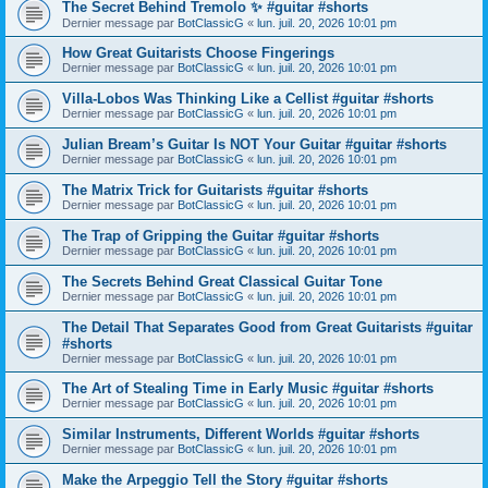
The Secret Behind Tremolo ✨ #guitar #shorts
Dernier message par
BotClassicG
«
lun. juil. 20, 2026 10:01 pm
How Great Guitarists Choose Fingerings
Dernier message par
BotClassicG
«
lun. juil. 20, 2026 10:01 pm
Villa-Lobos Was Thinking Like a Cellist #guitar #shorts
Dernier message par
BotClassicG
«
lun. juil. 20, 2026 10:01 pm
Julian Bream’s Guitar Is NOT Your Guitar #guitar #shorts
Dernier message par
BotClassicG
«
lun. juil. 20, 2026 10:01 pm
The Matrix Trick for Guitarists #guitar #shorts
Dernier message par
BotClassicG
«
lun. juil. 20, 2026 10:01 pm
The Trap of Gripping the Guitar #guitar #shorts
Dernier message par
BotClassicG
«
lun. juil. 20, 2026 10:01 pm
The Secrets Behind Great Classical Guitar Tone
Dernier message par
BotClassicG
«
lun. juil. 20, 2026 10:01 pm
The Detail That Separates Good from Great Guitarists #guitar
#shorts
Dernier message par
BotClassicG
«
lun. juil. 20, 2026 10:01 pm
The Art of Stealing Time in Early Music #guitar #shorts
Dernier message par
BotClassicG
«
lun. juil. 20, 2026 10:01 pm
Similar Instruments, Different Worlds #guitar #shorts
Dernier message par
BotClassicG
«
lun. juil. 20, 2026 10:01 pm
Make the Arpeggio Tell the Story #guitar #shorts