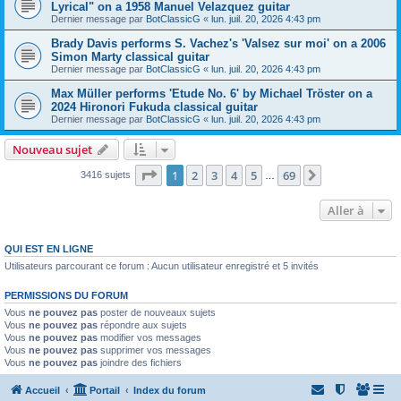
Lyrical" on a 1958 Manuel Velazquez guitar
Dernier message par
BotClassicG
«
lun. juil. 20, 2026 4:43 pm
Brady Davis performs S. Vachez's 'Valsez sur moi' on a 2006
Simon Marty classical guitar
Dernier message par
BotClassicG
«
lun. juil. 20, 2026 4:43 pm
Max Müller performs 'Etude No. 6' by Michael Tröster on a
2024 Hironori Fukuda classical guitar
Dernier message par
BotClassicG
«
lun. juil. 20, 2026 4:43 pm
Nouveau sujet
Page
1
sur
69
1
2
3
4
5
69
Suivante
3416 sujets
…
Aller à
QUI EST EN LIGNE
Utilisateurs parcourant ce forum : Aucun utilisateur enregistré et 5 invités
PERMISSIONS DU FORUM
Vous
ne pouvez pas
poster de nouveaux sujets
Vous
ne pouvez pas
répondre aux sujets
Vous
ne pouvez pas
modifier vos messages
Vous
ne pouvez pas
supprimer vos messages
Vous
ne pouvez pas
joindre des fichiers
Accueil
Portail
Index du forum