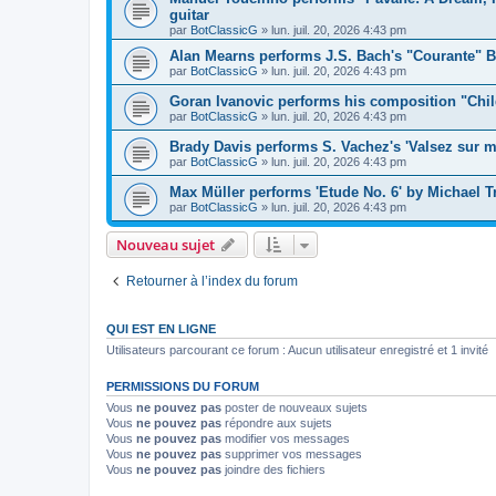
guitar
par
BotClassicG
»
lun. juil. 20, 2026 4:43 pm
Alan Mearns performs J.S. Bach's "Courante" B
par
BotClassicG
»
lun. juil. 20, 2026 4:43 pm
Goran Ivanovic performs his composition "Chil
par
BotClassicG
»
lun. juil. 20, 2026 4:43 pm
Brady Davis performs S. Vachez's 'Valsez sur m
par
BotClassicG
»
lun. juil. 20, 2026 4:43 pm
Max Müller performs 'Etude No. 6' by Michael Tr
par
BotClassicG
»
lun. juil. 20, 2026 4:43 pm
Nouveau sujet
Retourner à l’index du forum
QUI EST EN LIGNE
Utilisateurs parcourant ce forum : Aucun utilisateur enregistré et 1 invité
PERMISSIONS DU FORUM
Vous
ne pouvez pas
poster de nouveaux sujets
Vous
ne pouvez pas
répondre aux sujets
Vous
ne pouvez pas
modifier vos messages
Vous
ne pouvez pas
supprimer vos messages
Vous
ne pouvez pas
joindre des fichiers