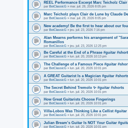
REEL Performance Excerpt Marc Teicholz Clair
par
BotClassicG
»
mar. juil. 28, 2026 8:05 pm
Marc Teicholz plays Clair de Lune by Claude De
par
BotClassicG
»
mar. juil. 28, 2026 8:05 pm
New academy! Be the first to hear about our fo
par
BotClassicG
»
jeu. juil. 23, 2026 7:16 pm
Alan Mearns performs his arrangement of "Sar
Romanillos
par
BotClassicG
»
jeu. juil. 23, 2026 12:25 pm
Be Careful at the End of a Phrase #guitar #shor
par
BotClassicG
»
lun. juil. 20, 2026 10:13 pm
The Challenge of a Famous Piece #guitar #shor
par
BotClassicG
»
lun. juil. 20, 2026 10:01 pm
A GREAT Guitarist Is a Magician #guitar #short
par
BotClassicG
»
lun. juil. 20, 2026 10:01 pm
The Secret Behind Tremolo ✨ #guitar #shorts
par
BotClassicG
»
lun. juil. 20, 2026 10:01 pm
How Great Guitarists Choose Fingerings
par
BotClassicG
»
lun. juil. 20, 2026 10:01 pm
Villa-Lobos Was Thinking Like a Cellist #guitar
par
BotClassicG
»
lun. juil. 20, 2026 10:01 pm
Julian Bream’s Guitar Is NOT Your Guitar #guit
par
BotClassicG
»
lun. juil. 20, 2026 10:01 pm