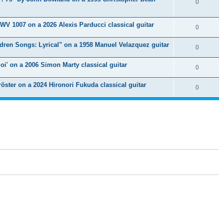
R
0
s
p
s
n
é
e
o
WV 1007 on a 2026 Alexis Parducci classical guitar
s
p
R
0
s
n
e
o
é
dren Songs: Lyrical" on a 1958 Manuel Velazquez guitar
s
R
0
s
n
p
e
é
oi' on a 2006 Simon Marty classical guitar
s
o
R
0
s
p
e
n
é
öster on a 2024 Hironori Fukuda classical guitar
o
R
0
s
s
p
n
é
e
o
s
p
s
n
e
o
s
s
n
e
s
s
e
s