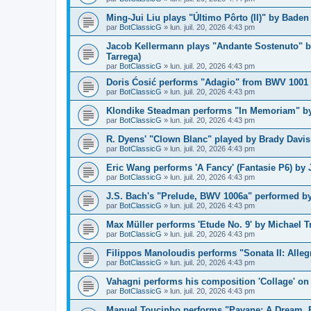
Ming-Jui Liu plays "Último Pôrto (II)" by Baden
par
BotClassicG
»
lun. juil. 20, 2026 4:43 pm
Jacob Kellermann plays "Andante Sostenuto" b
Tarrega)
par
BotClassicG
»
lun. juil. 20, 2026 4:43 pm
Doris Ćosić performs "Adagio" from BWV 1001 b
par
BotClassicG
»
lun. juil. 20, 2026 4:43 pm
Klondike Steadman performs "In Memoriam" by 
par
BotClassicG
»
lun. juil. 20, 2026 4:43 pm
R. Dyens' "Clown Blanc" played by Brady Davis
par
BotClassicG
»
lun. juil. 20, 2026 4:43 pm
Eric Wang performs 'A Fancy' (Fantasie P6) by
par
BotClassicG
»
lun. juil. 20, 2026 4:43 pm
J.S. Bach's "Prelude, BWV 1006a" performed by
par
BotClassicG
»
lun. juil. 20, 2026 4:43 pm
Max Müller performs 'Etude No. 9' by Michael Tr
par
BotClassicG
»
lun. juil. 20, 2026 4:43 pm
Filippos Manoloudis performs "Sonata II: Alleg
par
BotClassicG
»
lun. juil. 20, 2026 4:43 pm
Vahagni performs his composition 'Collage' on
par
BotClassicG
»
lun. juil. 20, 2026 4:43 pm
Manuel Toucinho performs "Pavane: A Dream, P