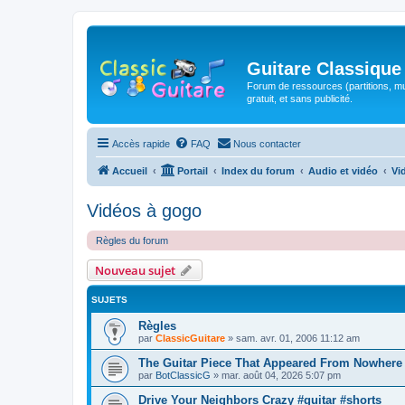
Guitare Classique
Forum de ressources (partitions, mu
gratuit, et sans publicité.
Accès rapide
FAQ
Nous contacter
Accueil
Portail
Index du forum
Audio et vidéo
Vi
Vidéos à gogo
Règles du forum
Nouveau sujet
SUJETS
Règles
par
ClassicGuitare
»
sam. avr. 01, 2006 11:12 am
The Guitar Piece That Appeared From Nowhere 
par
BotClassicG
»
mar. août 04, 2026 5:07 pm
Drive Your Neighbors Crazy #guitar #shorts