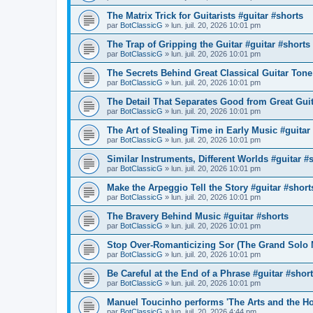
The Matrix Trick for Guitarists #guitar #shorts
par
BotClassicG
»
lun. juil. 20, 2026 10:01 pm
The Trap of Gripping the Guitar #guitar #shorts
par
BotClassicG
»
lun. juil. 20, 2026 10:01 pm
The Secrets Behind Great Classical Guitar Tone
par
BotClassicG
»
lun. juil. 20, 2026 10:01 pm
The Detail That Separates Good from Great Guit
par
BotClassicG
»
lun. juil. 20, 2026 10:01 pm
The Art of Stealing Time in Early Music #guitar
par
BotClassicG
»
lun. juil. 20, 2026 10:01 pm
Similar Instruments, Different Worlds #guitar #
par
BotClassicG
»
lun. juil. 20, 2026 10:01 pm
Make the Arpeggio Tell the Story #guitar #short
par
BotClassicG
»
lun. juil. 20, 2026 10:01 pm
The Bravery Behind Music #guitar #shorts
par
BotClassicG
»
lun. juil. 20, 2026 10:01 pm
Stop Over-Romanticizing Sor (The Grand Solo 
par
BotClassicG
»
lun. juil. 20, 2026 10:01 pm
Be Careful at the End of a Phrase #guitar #shor
par
BotClassicG
»
lun. juil. 20, 2026 10:01 pm
Manuel Toucinho performs 'The Arts and the H
par
BotClassicG
»
lun. juil. 20, 2026 4:44 pm