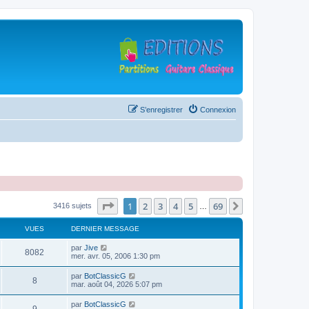
S’enregistrer
Connexion
Page
1
sur
69
1
2
3
4
5
69
Suivante
3416 sujets
…
VUES
DERNIER MESSAGE
D
par
Jive
V
8082
e
mer. avr. 05, 2006 1:30 pm
r
u
n
D
par
BotClassicG
V
8
i
e
mar. août 04, 2026 5:07 pm
e
e
r
r
u
n
D
par
BotClassicG
s
m
V
i