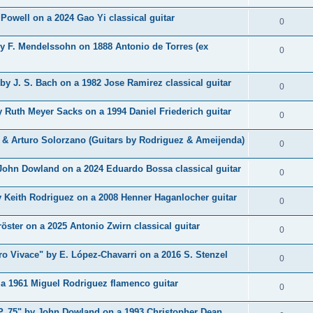
p
s
n
é
e
 Powell on a 2024 Gao Yi classical guitar
o
R
0
s
p
s
n
é
e
y F. Mendelssohn on 1888 Antonio de Torres (ex
o
R
0
s
p
s
n
é
e
o
y J. S. Bach on a 1982 Jose Ramirez classical guitar
s
p
R
0
s
n
e
o
é
Ruth Meyer Sacks on a 1994 Daniel Friederich guitar
s
R
0
s
n
p
e
é
 & Arturo Solorzano (Guitars by Rodriguez & Ameijenda)
s
o
R
0
s
p
e
n
é
 John Dowland on a 2024 Eduardo Bossa classical guitar
o
R
0
s
s
p
n
é
e
 Keith Rodriguez on a 2008 Henner Haganlocher guitar
o
R
0
s
p
s
n
é
e
öster on a 2025 Antonio Zwirn classical guitar
o
R
0
s
p
s
n
é
e
ro Vivace" by E. López-Chavarri on a 2016 S. Stenzel
o
R
0
s
p
s
n
é
e
 a 1961 Miguel Rodriguez flamenco guitar
o
R
0
s
p
s
n
é
e
. 75" by John Dowland on a 1993 Christopher Dean
o