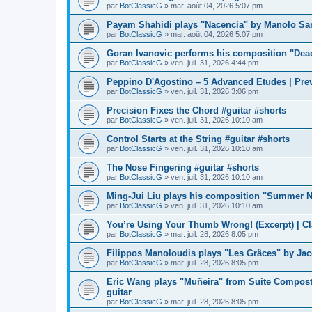
par
BotClassicG
»
mar. août 04, 2026 5:07 pm
Payam Shahidi plays "Nacencia" by Manolo San
par
BotClassicG
»
mar. août 04, 2026 5:07 pm
Goran Ivanovic performs his composition "Dead
par
BotClassicG
»
ven. juil. 31, 2026 4:44 pm
Peppino D'Agostino – 5 Advanced Etudes | Pre
par
BotClassicG
»
ven. juil. 31, 2026 3:06 pm
Precision Fixes the Chord #guitar #shorts
par
BotClassicG
»
ven. juil. 31, 2026 10:10 am
Control Starts at the String #guitar #shorts
par
BotClassicG
»
ven. juil. 31, 2026 10:10 am
The Nose Fingering #guitar #shorts
par
BotClassicG
»
ven. juil. 31, 2026 10:10 am
Ming-Jui Liu plays his composition "Summer N
par
BotClassicG
»
ven. juil. 31, 2026 10:10 am
You’re Using Your Thumb Wrong! (Excerpt) | Cl
par
BotClassicG
»
mar. juil. 28, 2026 8:05 pm
Filippos Manoloudis plays "Les Grâces" by Jacq
par
BotClassicG
»
mar. juil. 28, 2026 8:05 pm
Eric Wang plays "Muñeira" from Suite Compos
guitar
par
BotClassicG
»
mar. juil. 28, 2026 8:05 pm