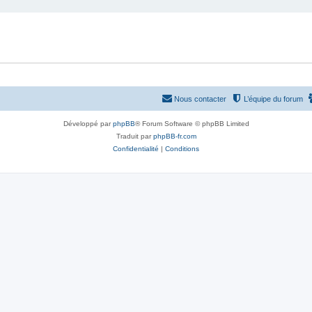
Nous contacter
L’équipe du forum
Développé par
phpBB
® Forum Software © phpBB Limited
Traduit par
phpBB-fr.com
Confidentialité
|
Conditions