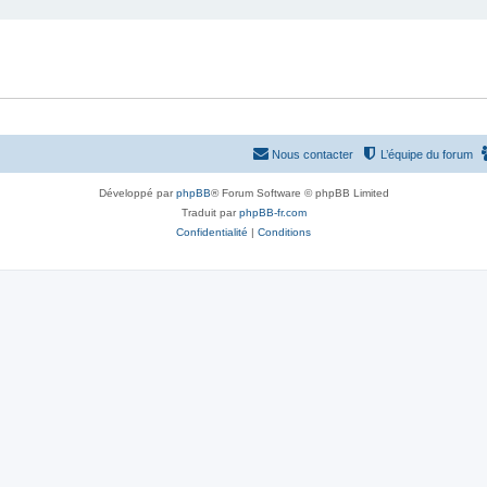
Nous contacter
L’équipe du forum
Développé par
phpBB
® Forum Software © phpBB Limited
Traduit par
phpBB-fr.com
Confidentialité
|
Conditions