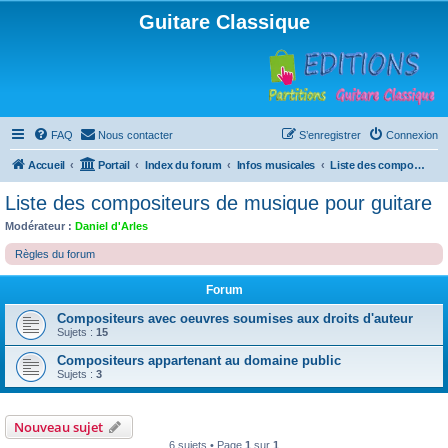
Guitare Classique
FAQ
Nous contacter
S’enregistrer
Connexion
Accueil
Portail
Index du forum
Infos musicales
Liste des compositeurs de musique pour guitare
Liste des compositeurs de musique pour guitare
Modérateur :
Daniel d'Arles
Règles du forum
Forum
Compositeurs avec oeuvres soumises aux droits d'auteur
Sujets :
15
Compositeurs appartenant au domaine public
Sujets :
3
Nouveau sujet
6 sujets • Page
1
sur
1