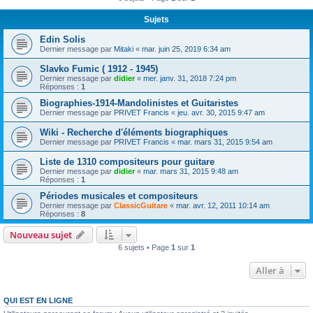
Sujets
Edin Solis
Dernier message par
Mitaki
«
mar. juin 25, 2019 6:34 am
Slavko Fumic ( 1912 - 1945)
Dernier message par
didier
«
mer. janv. 31, 2018 7:24 pm
Réponses :
1
Biographies-1914-Mandolinistes et Guitaristes
Dernier message par
PRIVET Francis
«
jeu. avr. 30, 2015 9:47 am
Wiki - Recherche d'éléments biographiques
Dernier message par
PRIVET Francis
«
mar. mars 31, 2015 9:54 am
Liste de 1310 compositeurs pour guitare
Dernier message par
didier
«
mar. mars 31, 2015 9:48 am
Réponses :
1
Périodes musicales et compositeurs
Dernier message par
ClassicGuitare
«
mar. avr. 12, 2011 10:14 am
Réponses :
8
Nouveau sujet
6 sujets • Page
1
sur
1
Aller à
QUI EST EN LIGNE