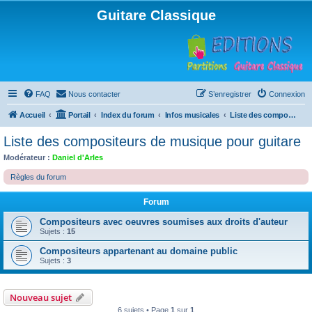
Guitare Classique
FAQ
Nous contacter
S’enregistrer
Connexion
Accueil
Portail
Index du forum
Infos musicales
Liste des compositeurs de musique pour guitare
Liste des compositeurs de musique pour guitare
Modérateur :
Daniel d'Arles
Règles du forum
Forum
Compositeurs avec oeuvres soumises aux droits d'auteur
Sujets :
15
Compositeurs appartenant au domaine public
Sujets :
3
Nouveau sujet
6 sujets • Page
1
sur
1