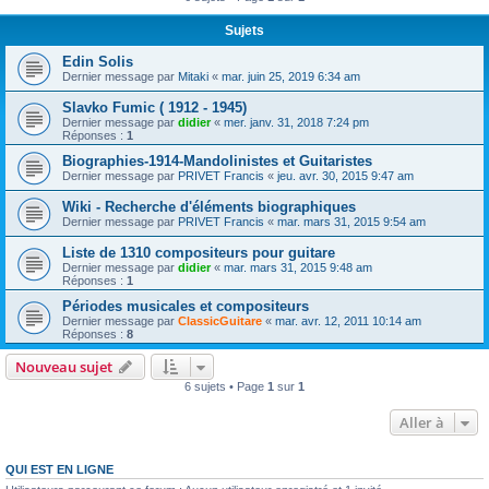
Sujets
Edin Solis
Dernier message par
Mitaki
«
mar. juin 25, 2019 6:34 am
Slavko Fumic ( 1912 - 1945)
Dernier message par
didier
«
mer. janv. 31, 2018 7:24 pm
Réponses :
1
Biographies-1914-Mandolinistes et Guitaristes
Dernier message par
PRIVET Francis
«
jeu. avr. 30, 2015 9:47 am
Wiki - Recherche d'éléments biographiques
Dernier message par
PRIVET Francis
«
mar. mars 31, 2015 9:54 am
Liste de 1310 compositeurs pour guitare
Dernier message par
didier
«
mar. mars 31, 2015 9:48 am
Réponses :
1
Périodes musicales et compositeurs
Dernier message par
ClassicGuitare
«
mar. avr. 12, 2011 10:14 am
Réponses :
8
Nouveau sujet
6 sujets • Page
1
sur
1
Aller à
QUI EST EN LIGNE