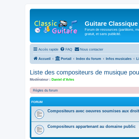
Guitare Classique
Forum de ressources (partitions, mu
gratuit, et sans publicité.
Accès rapide
FAQ
Nous contacter
Accueil
Portail
Index du forum
Infos musicales
L
Liste des compositeurs de musique pou
Modérateur :
Daniel d'Arles
Règles du forum
FORUM
Compositeurs avec oeuvres soumises aux droit
Compositeurs appartenant au domaine public