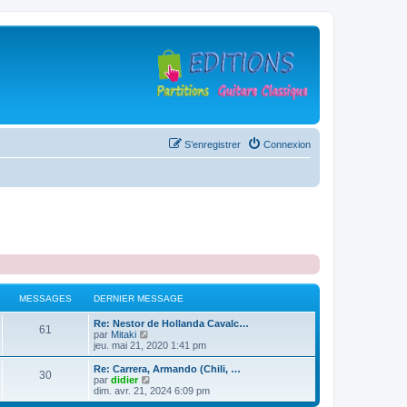
S’enregistrer
Connexion
MESSAGES
DERNIER MESSAGE
D
Re: Nestor de Hollanda Cavalc…
M
61
e
V
par
Mitaki
r
o
jeu. mai 21, 2020 1:41 pm
e
n
i
i
r
D
Re: Carrera, Armando (Chili, …
M
30
s
e
l
e
V
par
didier
r
e
r
o
dim. avr. 21, 2024 6:09 pm
e
s
m
d
n
i