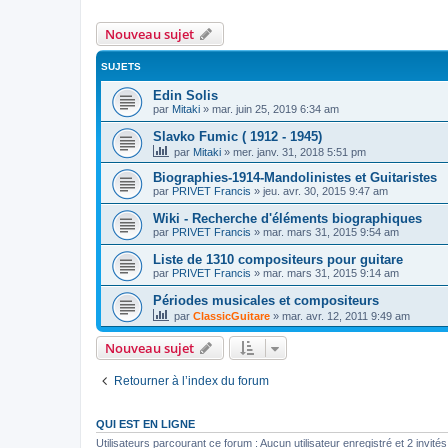
Nouveau sujet
SUJETS
Edin Solis
par
Mitaki
»
mar. juin 25, 2019 6:34 am
Slavko Fumic ( 1912 - 1945)
par
Mitaki
»
mer. janv. 31, 2018 5:51 pm
Biographies-1914-Mandolinistes et Guitaristes
par
PRIVET Francis
»
jeu. avr. 30, 2015 9:47 am
Wiki - Recherche d'éléments biographiques
par
PRIVET Francis
»
mar. mars 31, 2015 9:54 am
Liste de 1310 compositeurs pour guitare
par
PRIVET Francis
»
mar. mars 31, 2015 9:14 am
Périodes musicales et compositeurs
par
ClassicGuitare
»
mar. avr. 12, 2011 9:49 am
Nouveau sujet
Retourner à l’index du forum
QUI EST EN LIGNE
Utilisateurs parcourant ce forum : Aucun utilisateur enregistré et 2 invités