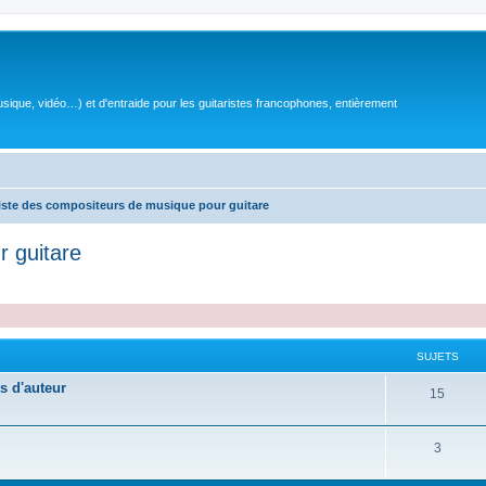
sique, vidéo…) et d'entraide pour les guitaristes francophones, entièrement
iste des compositeurs de musique pour guitare
r guitare
SUJETS
s d'auteur
S
15
u
S
3
j
u
e