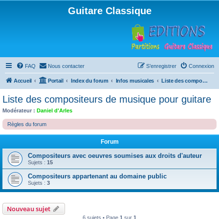
Guitare Classique
FAQ
Nous contacter
S’enregistrer
Connexion
Accueil
Portail
Index du forum
Infos musicales
Liste des compositeurs de musique pour guitare
Liste des compositeurs de musique pour guitare
Modérateur :
Daniel d'Arles
Règles du forum
Forum
Compositeurs avec oeuvres soumises aux droits d'auteur
Sujets :
15
Compositeurs appartenant au domaine public
Sujets :
3
Nouveau sujet
6 sujets • Page
1
sur
1