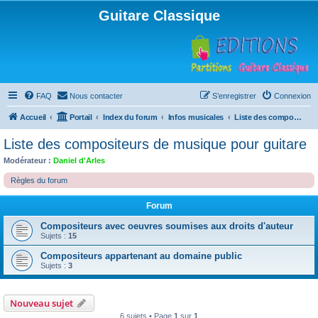
Guitare Classique
FAQ
Nous contacter
S’enregistrer
Connexion
Accueil
Portail
Index du forum
Infos musicales
Liste des compositeurs de musique pour guitare
Liste des compositeurs de musique pour guitare
Modérateur :
Daniel d'Arles
Règles du forum
Forum
Compositeurs avec oeuvres soumises aux droits d'auteur
Sujets :
15
Compositeurs appartenant au domaine public
Sujets :
3
Nouveau sujet
6 sujets • Page
1
sur
1