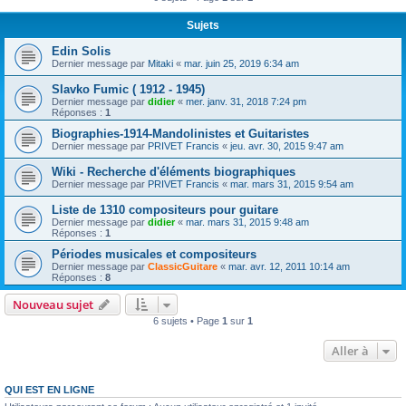
Sujets
Edin Solis
Dernier message par
Mitaki
«
mar. juin 25, 2019 6:34 am
Slavko Fumic ( 1912 - 1945)
Dernier message par
didier
«
mer. janv. 31, 2018 7:24 pm
Réponses :
1
Biographies-1914-Mandolinistes et Guitaristes
Dernier message par
PRIVET Francis
«
jeu. avr. 30, 2015 9:47 am
Wiki - Recherche d'éléments biographiques
Dernier message par
PRIVET Francis
«
mar. mars 31, 2015 9:54 am
Liste de 1310 compositeurs pour guitare
Dernier message par
didier
«
mar. mars 31, 2015 9:48 am
Réponses :
1
Périodes musicales et compositeurs
Dernier message par
ClassicGuitare
«
mar. avr. 12, 2011 10:14 am
Réponses :
8
Nouveau sujet
6 sujets • Page
1
sur
1
Aller à
QUI EST EN LIGNE