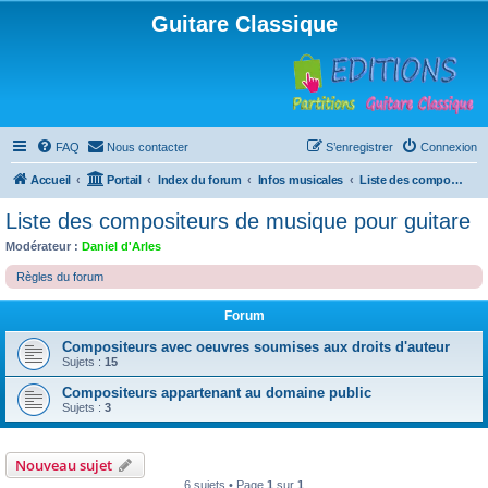
Guitare Classique
FAQ
Nous contacter
S’enregistrer
Connexion
Accueil
Portail
Index du forum
Infos musicales
Liste des compositeurs de musique pour guitare
Liste des compositeurs de musique pour guitare
Modérateur :
Daniel d'Arles
Règles du forum
Forum
Compositeurs avec oeuvres soumises aux droits d'auteur
Sujets :
15
Compositeurs appartenant au domaine public
Sujets :
3
Nouveau sujet
6 sujets • Page
1
sur
1