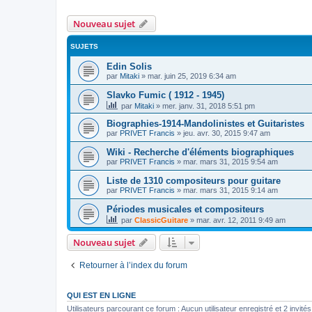
Nouveau sujet
SUJETS
Edin Solis
par
Mitaki
»
mar. juin 25, 2019 6:34 am
Slavko Fumic ( 1912 - 1945)
par
Mitaki
»
mer. janv. 31, 2018 5:51 pm
Biographies-1914-Mandolinistes et Guitaristes
par
PRIVET Francis
»
jeu. avr. 30, 2015 9:47 am
Wiki - Recherche d'éléments biographiques
par
PRIVET Francis
»
mar. mars 31, 2015 9:54 am
Liste de 1310 compositeurs pour guitare
par
PRIVET Francis
»
mar. mars 31, 2015 9:14 am
Périodes musicales et compositeurs
par
ClassicGuitare
»
mar. avr. 12, 2011 9:49 am
Nouveau sujet
Retourner à l’index du forum
QUI EST EN LIGNE
Utilisateurs parcourant ce forum : Aucun utilisateur enregistré et 2 invités