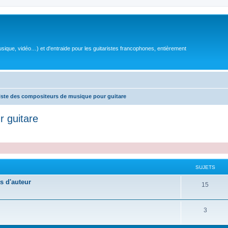
sique, vidéo…) et d'entraide pour les guitaristes francophones, entièrement
iste des compositeurs de musique pour guitare
r guitare
SUJETS
s d'auteur
S
15
u
S
3
j
u
e