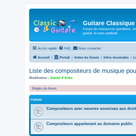
Guitare Classique
Forum de ressources (partitions, mu
gratuit, et sans publicité.
Accès rapide
FAQ
Nous contacter
Accueil
Portail
Index du forum
Infos musicales
L
Liste des compositeurs de musique pou
Modérateur :
Daniel d'Arles
Règles du forum
FORUM
Compositeurs avec oeuvres soumises aux droit
Compositeurs appartenant au domaine public