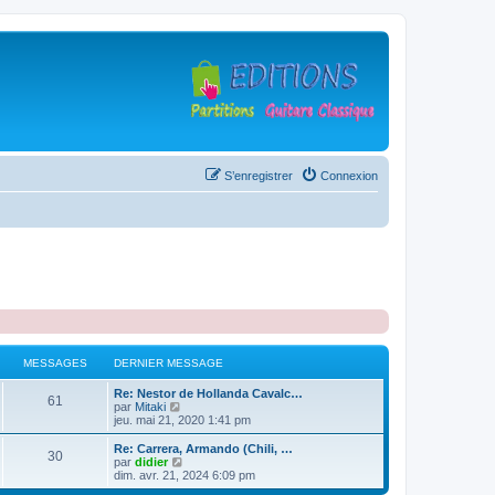
S’enregistrer
Connexion
MESSAGES
DERNIER MESSAGE
D
Re: Nestor de Hollanda Cavalc…
M
61
e
V
par
Mitaki
r
o
jeu. mai 21, 2020 1:41 pm
e
n
i
i
r
D
Re: Carrera, Armando (Chili, …
M
30
s
e
l
e
V
par
didier
r
e
r
o
dim. avr. 21, 2024 6:09 pm
e
s
m
d
n
i