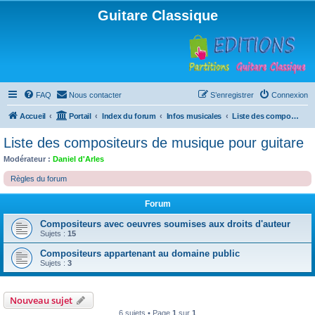
Guitare Classique
FAQ
Nous contacter
S’enregistrer
Connexion
Accueil
Portail
Index du forum
Infos musicales
Liste des compositeurs de musique pour guitare
Liste des compositeurs de musique pour guitare
Modérateur :
Daniel d'Arles
Règles du forum
Forum
Compositeurs avec oeuvres soumises aux droits d'auteur
Sujets :
15
Compositeurs appartenant au domaine public
Sujets :
3
Nouveau sujet
6 sujets • Page
1
sur
1