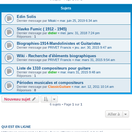
Sujets
Edin Solis
Dernier message par
Mitaki
«
mar. juin 25, 2019 6:34 am
Slavko Fumic ( 1912 - 1945)
Dernier message par
didier
«
mer. janv. 31, 2018 7:24 pm
Réponses :
1
Biographies-1914-Mandolinistes et Guitaristes
Dernier message par
PRIVET Francis
«
jeu. avr. 30, 2015 9:47 am
Wiki - Recherche d'éléments biographiques
Dernier message par
PRIVET Francis
«
mar. mars 31, 2015 9:54 am
Liste de 1310 compositeurs pour guitare
Dernier message par
didier
«
mar. mars 31, 2015 9:48 am
Réponses :
1
Périodes musicales et compositeurs
Dernier message par
ClassicGuitare
«
mar. avr. 12, 2011 10:14 am
Réponses :
8
Nouveau sujet
6 sujets • Page
1
sur
1
Aller à
QUI EST EN LIGNE