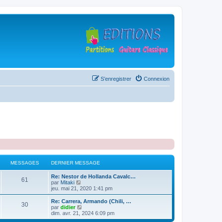
S’enregistrer
Connexion
MESSAGES
DERNIER MESSAGE
D
Re: Nestor de Hollanda Cavalc…
M
61
e
V
par
Mitaki
r
o
jeu. mai 21, 2020 1:41 pm
e
n
i
i
r
D
Re: Carrera, Armando (Chili, …
M
30
s
e
l
e
V
par
didier
r
e
r
o
dim. avr. 21, 2024 6:09 pm
e
s
m
d
n
i