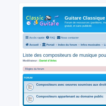
Guitare Classique
Forum de ressources (partitions, mu
gratuit, et sans publicité.
Accès rapide
FAQ
Nous contacter
Accueil
Portail
Index du forum
Infos musicales
L
Liste des compositeurs de musique pou
Modérateur :
Daniel d'Arles
Règles du forum
FORUM
Compositeurs avec oeuvres soumises aux droit
Compositeurs appartenant au domaine public