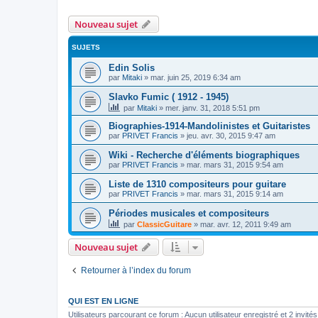
Nouveau sujet
SUJETS
Edin Solis
par
Mitaki
»
mar. juin 25, 2019 6:34 am
Slavko Fumic ( 1912 - 1945)
par
Mitaki
»
mer. janv. 31, 2018 5:51 pm
Biographies-1914-Mandolinistes et Guitaristes
par
PRIVET Francis
»
jeu. avr. 30, 2015 9:47 am
Wiki - Recherche d'éléments biographiques
par
PRIVET Francis
»
mar. mars 31, 2015 9:54 am
Liste de 1310 compositeurs pour guitare
par
PRIVET Francis
»
mar. mars 31, 2015 9:14 am
Périodes musicales et compositeurs
par
ClassicGuitare
»
mar. avr. 12, 2011 9:49 am
Nouveau sujet
Retourner à l’index du forum
QUI EST EN LIGNE
Utilisateurs parcourant ce forum : Aucun utilisateur enregistré et 2 invités