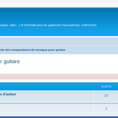
sique, vidéo…) et d'entraide pour les guitaristes francophones, entièrement
iste des compositeurs de musique pour guitare
r guitare
SUJETS
s d'auteur
S
15
u
S
3
j
u
e