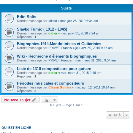
Sujets
Edin Solis
Dernier message par
Mitaki
«
mar. juin 25, 2019 6:34 am
Slavko Fumic ( 1912 - 1945)
Dernier message par
didier
«
mer. janv. 31, 2018 7:24 pm
Réponses :
1
Biographies-1914-Mandolinistes et Guitaristes
Dernier message par
PRIVET Francis
«
jeu. avr. 30, 2015 9:47 am
Wiki - Recherche d'éléments biographiques
Dernier message par
PRIVET Francis
«
mar. mars 31, 2015 9:54 am
Liste de 1310 compositeurs pour guitare
Dernier message par
didier
«
mar. mars 31, 2015 9:48 am
Réponses :
1
Périodes musicales et compositeurs
Dernier message par
ClassicGuitare
«
mar. avr. 12, 2011 10:14 am
Réponses :
8
Nouveau sujet
6 sujets • Page
1
sur
1
Aller à
QUI EST EN LIGNE