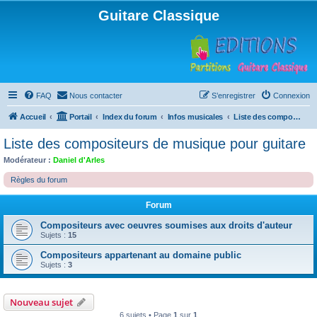
Guitare Classique
FAQ
Nous contacter
S’enregistrer
Connexion
Accueil
Portail
Index du forum
Infos musicales
Liste des compositeurs de musique pour guitare
Liste des compositeurs de musique pour guitare
Modérateur :
Daniel d'Arles
Règles du forum
Forum
Compositeurs avec oeuvres soumises aux droits d'auteur
Sujets :
15
Compositeurs appartenant au domaine public
Sujets :
3
Nouveau sujet
6 sujets • Page
1
sur
1