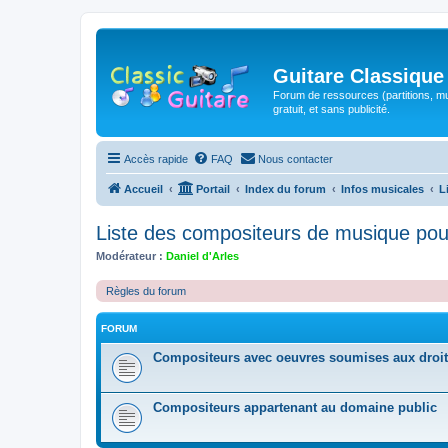
Guitare Classique
Forum de ressources (partitions, mu
gratuit, et sans publicité.
Accès rapide
FAQ
Nous contacter
Accueil
Portail
Index du forum
Infos musicales
L
Liste des compositeurs de musique pou
Modérateur :
Daniel d'Arles
Règles du forum
FORUM
Compositeurs avec oeuvres soumises aux droit
Compositeurs appartenant au domaine public