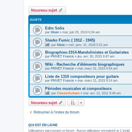
Nouveau sujet
SUJETS
Edin Solis
par
Mitaki
»
mar. juin 25, 2019 6:34 am
Slavko Fumic ( 1912 - 1945)
par
Mitaki
»
mer. janv. 31, 2018 5:51 pm
Biographies-1914-Mandolinistes et Guitaristes
par
PRIVET Francis
»
jeu. avr. 30, 2015 9:47 am
Wiki - Recherche d'éléments biographiques
par
PRIVET Francis
»
mar. mars 31, 2015 9:54 am
Liste de 1310 compositeurs pour guitare
par
PRIVET Francis
»
mar. mars 31, 2015 9:14 am
Périodes musicales et compositeurs
par
ClassicGuitare
»
mar. avr. 12, 2011 9:49 am
Nouveau sujet
Retourner à l’index du forum
QUI EST EN LIGNE
Utilisateurs parcourant ce forum : Aucun utilisateur enregistré et 1 invité