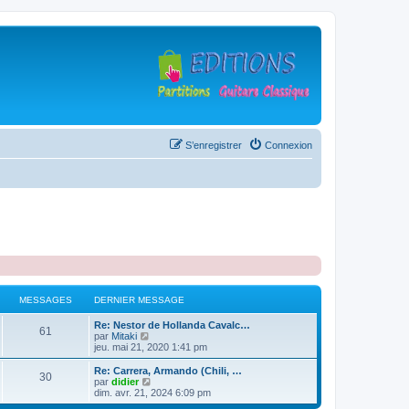
S’enregistrer
Connexion
MESSAGES
DERNIER MESSAGE
D
Re: Nestor de Hollanda Cavalc…
M
61
e
V
par
Mitaki
r
o
jeu. mai 21, 2020 1:41 pm
e
n
i
i
r
D
Re: Carrera, Armando (Chili, …
M
30
s
e
l
e
V
par
didier
r
e
r
o
dim. avr. 21, 2024 6:09 pm
e
s
m
d
n
i