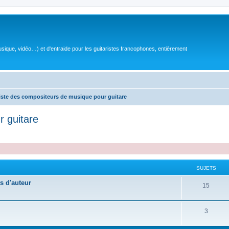
sique, vidéo…) et d'entraide pour les guitaristes francophones, entièrement
iste des compositeurs de musique pour guitare
r guitare
SUJETS
s d'auteur
S
15
u
S
3
j
u
e