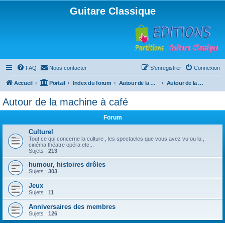
Guitare Classique
FAQ
Nous contacter
S’enregistrer
Connexion
Accueil
Portail
Index du forum
Autour de la machine à café
Autour de la machine à café
Autour de la machine à café
Forum
Culturel
Tout ce qui concerne la culture , les spectacles que vous avez vu ou lu ,
cinéma théatre opéra etc...
Sujets :
213
humour, histoires drôles
Sujets :
303
Jeux
Sujets :
11
Anniversaires des membres
Sujets :
126