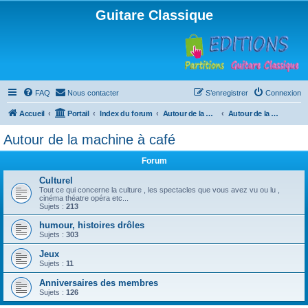
Guitare Classique
FAQ
Nous contacter
S’enregistrer
Connexion
Accueil
Portail
Index du forum
Autour de la machine à café
Autour de la machine à café
Autour de la machine à café
Forum
Culturel
Tout ce qui concerne la culture , les spectacles que vous avez vu ou lu ,
cinéma théatre opéra etc...
Sujets :
213
humour, histoires drôles
Sujets :
303
Jeux
Sujets :
11
Anniversaires des membres
Sujets :
126