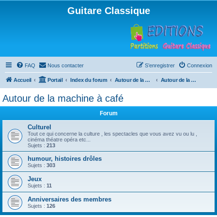
Guitare Classique
FAQ
Nous contacter
S’enregistrer
Connexion
Accueil
Portail
Index du forum
Autour de la machine à café
Autour de la machine à café
Autour de la machine à café
Forum
Culturel
Tout ce qui concerne la culture , les spectacles que vous avez vu ou lu ,
cinéma théatre opéra etc...
Sujets :
213
humour, histoires drôles
Sujets :
303
Jeux
Sujets :
11
Anniversaires des membres
Sujets :
126