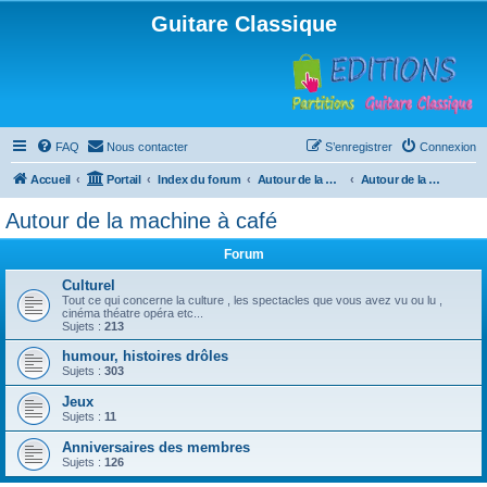
Guitare Classique
FAQ
Nous contacter
S’enregistrer
Connexion
Accueil
Portail
Index du forum
Autour de la machine à café
Autour de la machine à café
Autour de la machine à café
Forum
Culturel
Tout ce qui concerne la culture , les spectacles que vous avez vu ou lu ,
cinéma théatre opéra etc...
Sujets :
213
humour, histoires drôles
Sujets :
303
Jeux
Sujets :
11
Anniversaires des membres
Sujets :
126