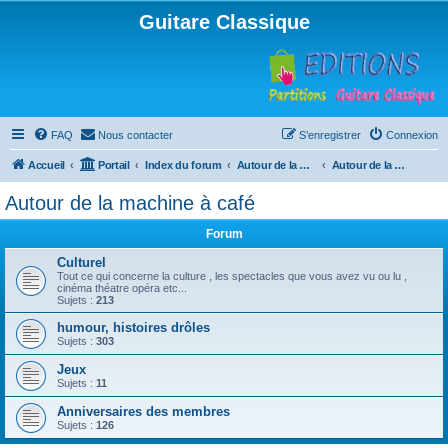
Guitare Classique
FAQ
Nous contacter
S’enregistrer
Connexion
Accueil
Portail
Index du forum
Autour de la machine à café
Autour de la machine à café
Autour de la machine à café
Forum
Culturel
Tout ce qui concerne la culture , les spectacles que vous avez vu ou lu ,
cinéma théatre opéra etc...
Sujets :
213
humour, histoires drôles
Sujets :
303
Jeux
Sujets :
11
Anniversaires des membres
Sujets :
126