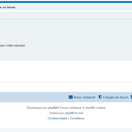
u
e
s
e ce forum.
j
t
e
s
t
s
our cette session
Nous contacter
L’équipe du forum
Développé par
phpBB
® Forum Software © phpBB Limited
Traduit par
phpBB-fr.com
Confidentialité
|
Conditions