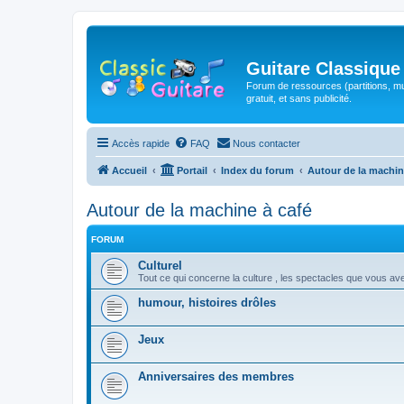
Guitare Classique
Forum de ressources (partitions, mu
gratuit, et sans publicité.
Accès rapide
FAQ
Nous contacter
Accueil
Portail
Index du forum
Autour de la machin
Autour de la machine à café
FORUM
Culturel
Tout ce qui concerne la culture , les spectacles que vous ave
humour, histoires drôles
Jeux
Anniversaires des membres