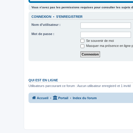
Vous n’avez pas les permissions requises pour consulter les sujets d
CONNEXION
•
S’ENREGISTRER
Nom d’utilisateur :
Mot de passe :
Se souvenir de moi
Masquer ma présence en ligne p
QUI EST EN LIGNE
Utilisateurs parcourant ce forum : Aucun utilisateur enregistré et 1 invité
Accueil
Portail
Index du forum