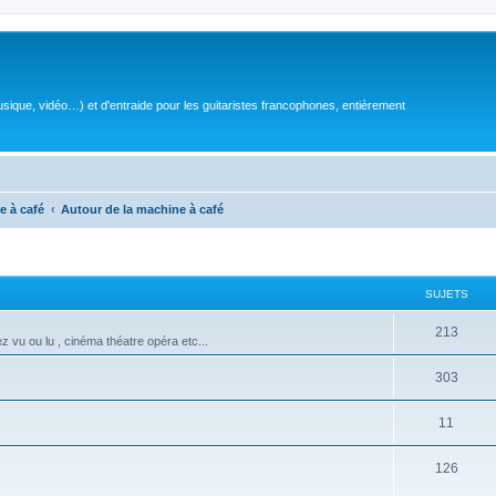
sique, vidéo…) et d'entraide pour les guitaristes francophones, entièrement
e à café
Autour de la machine à café
SUJETS
S
213
z vu ou lu , cinéma théatre opéra etc...
u
S
303
j
u
e
S
11
j
t
u
e
S
126
s
j
t