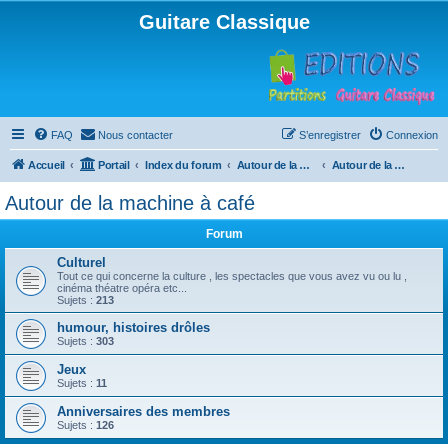
Guitare Classique
FAQ
Nous contacter
S’enregistrer
Connexion
Accueil
Portail
Index du forum
Autour de la machine à café
Autour de la machine à café
Autour de la machine à café
Forum
Culturel
Tout ce qui concerne la culture , les spectacles que vous avez vu ou lu ,
cinéma théatre opéra etc...
Sujets :
213
humour, histoires drôles
Sujets :
303
Jeux
Sujets :
11
Anniversaires des membres
Sujets :
126