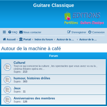
Guitare Classique
FAQ
Nous contacter
S’enregistrer
Connexion
Accueil
Portail
Index du forum
Autour de la machine à café
Autour de la machine à café
Autour de la machine à café
Forum
Culturel
Tout ce qui concerne la culture , les spectacles que vous avez vu ou lu ,
cinéma théatre opéra etc...
Sujets :
213
humour, histoires drôles
Sujets :
303
Jeux
Sujets :
11
Anniversaires des membres
Sujets :
126