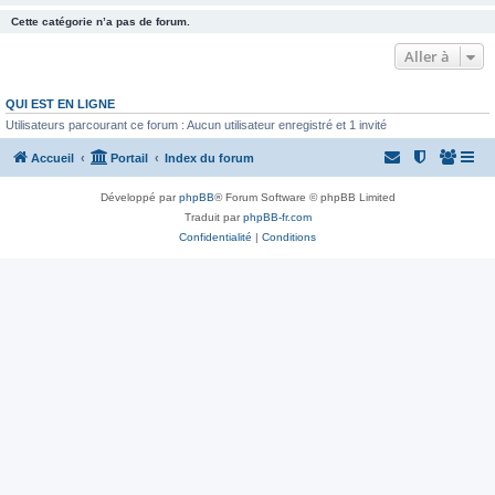
Cette catégorie n’a pas de forum.
Aller à
QUI EST EN LIGNE
Utilisateurs parcourant ce forum : Aucun utilisateur enregistré et 1 invité
Accueil
Portail
Index du forum
Développé par
phpBB
® Forum Software © phpBB Limited
Traduit par
phpBB-fr.com
Confidentialité
|
Conditions