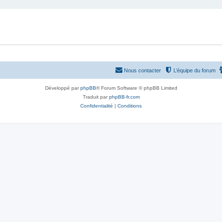
Nous contacter
L’équipe du forum
Développé par
phpBB
® Forum Software © phpBB Limited
Traduit par
phpBB-fr.com
Confidentialité
|
Conditions