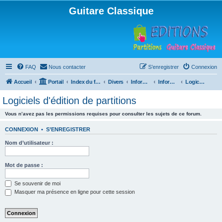
Guitare Classique
FAQ
Nous contacter
S’enregistrer
Connexion
Accueil
Portail
Index du forum
Divers
Informatique
Informatique
Logiciels d'édition de partitions
Logiciels d'édition de partitions
Vous n’avez pas les permissions requises pour consulter les sujets de ce forum.
CONNEXION
•
S’ENREGISTRER
Nom d’utilisateur :
Mot de passe :
Se souvenir de moi
Masquer ma présence en ligne pour cette session