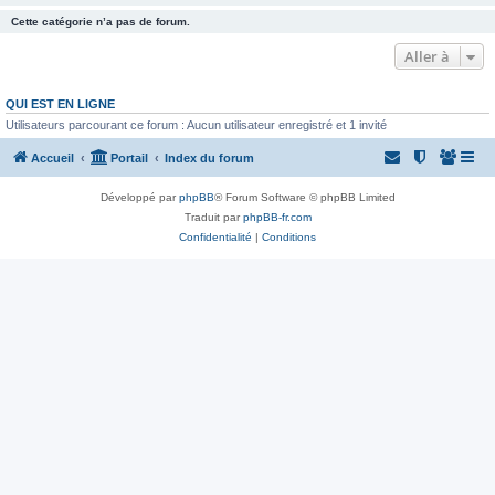
Cette catégorie n’a pas de forum.
Aller à
QUI EST EN LIGNE
Utilisateurs parcourant ce forum : Aucun utilisateur enregistré et 1 invité
Accueil
Portail
Index du forum
Développé par
phpBB
® Forum Software © phpBB Limited
Traduit par
phpBB-fr.com
Confidentialité
|
Conditions