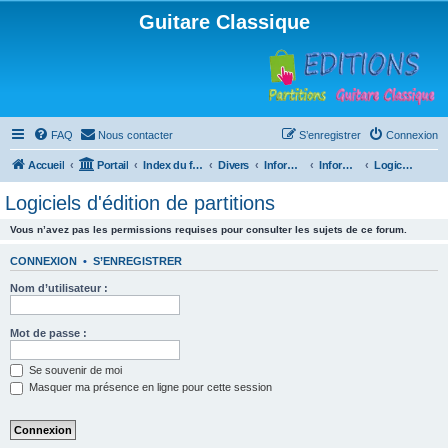
Guitare Classique
FAQ
Nous contacter
S’enregistrer
Connexion
Accueil
Portail
Index du forum
Divers
Informatique
Informatique
Logiciels d'édition de partitions
Logiciels d'édition de partitions
Vous n’avez pas les permissions requises pour consulter les sujets de ce forum.
CONNEXION
•
S’ENREGISTRER
Nom d’utilisateur :
Mot de passe :
Se souvenir de moi
Masquer ma présence en ligne pour cette session