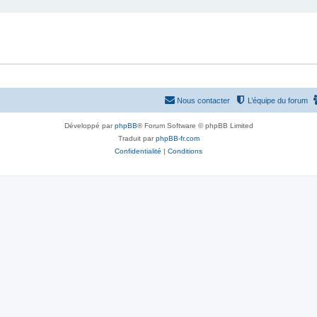
Nous contacter
L’équipe du forum
Développé par
phpBB
® Forum Software © phpBB Limited
Traduit par
phpBB-fr.com
Confidentialité
|
Conditions