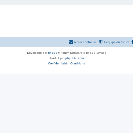
Nous contacter
L’équipe du forum
Développé par
phpBB
® Forum Software © phpBB Limited
Traduit par
phpBB-fr.com
Confidentialité
|
Conditions