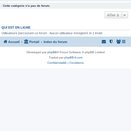
Cette catégorie n’a pas de forum.
Aller à
QUI EST EN LIGNE
Utilisateurs parcourant ce forum : Aucun utilisateur enregistré et 1 invité
Accueil
Portail
Index du forum
Développé par
phpBB
® Forum Software © phpBB Limited
Traduit par
phpBB-fr.com
Confidentialité
|
Conditions