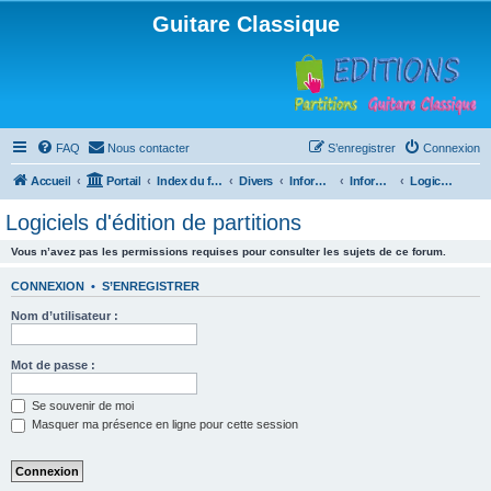
Guitare Classique
FAQ
Nous contacter
S’enregistrer
Connexion
Accueil
Portail
Index du forum
Divers
Informatique
Informatique
Logiciels d'édition de partitions
Logiciels d'édition de partitions
Vous n’avez pas les permissions requises pour consulter les sujets de ce forum.
CONNEXION
•
S’ENREGISTRER
Nom d’utilisateur :
Mot de passe :
Se souvenir de moi
Masquer ma présence en ligne pour cette session