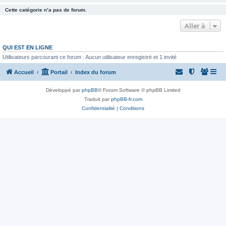
Cette catégorie n’a pas de forum.
Aller à
QUI EST EN LIGNE
Utilisateurs parcourant ce forum : Aucun utilisateur enregistré et 1 invité
Accueil
Portail
Index du forum
Développé par
phpBB
® Forum Software © phpBB Limited
Traduit par
phpBB-fr.com
Confidentialité
|
Conditions