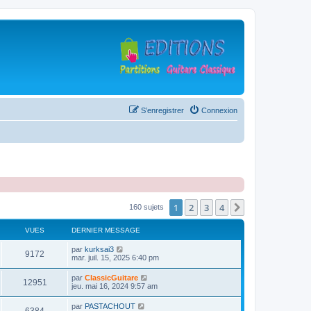
S’enregistrer
Connexion
1
2
3
4
Suivante
160 sujets
VUES
DERNIER MESSAGE
D
par
kurksai3
V
9172
e
mar. juil. 15, 2025 6:40 pm
r
u
n
D
par
ClassicGuitare
V
12951
i
e
jeu. mai 16, 2024 9:57 am
e
e
r
r
u
n
D
par
PASTACHOUT
s
m
V
i