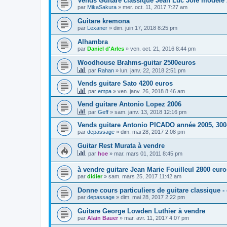
Vends Guitare classique Jean Luc Joie modèle 
par
MikaSakura
»
mer. oct. 11, 2017 7:27 am
Guitare kremona
par
Lexaner
»
dim. juin 17, 2018 8:25 pm
Alhambra
par
Daniel d'Arles
»
ven. oct. 21, 2016 8:44 pm
Woodhouse Brahms-guitar 2500euros
par
Rahan
»
lun. janv. 22, 2018 2:51 pm
Vends guitare Sato 4200 euros
par
empa
»
ven. janv. 26, 2018 8:46 am
Vend guitare Antonio Lopez 2006
par
Geff
»
sam. janv. 13, 2018 12:16 pm
Vends guitare Antonio PICADO année 2005, 30
par
depassage
»
dim. mai 28, 2017 2:08 pm
Guitar Rest Murata à vendre
par
hoe
»
mar. mars 01, 2011 8:45 pm
à vendre guitare Jean Marie Fouilleul 2800 euro
par
didier
»
sam. mars 25, 2017 11:42 am
Donne cours particuliers de guitare classique -
par
depassage
»
dim. mai 28, 2017 2:22 pm
Guitare George Lowden Luthier à vendre
par
Alain Bauer
»
mar. avr. 11, 2017 4:07 pm