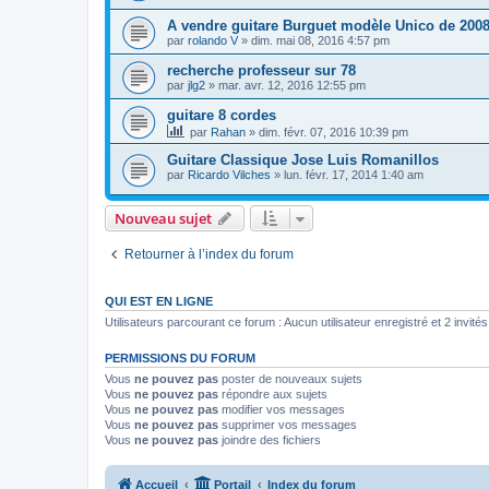
A vendre guitare Burguet modèle Unico de 200
par
rolando V
»
dim. mai 08, 2016 4:57 pm
recherche professeur sur 78
par
jlg2
»
mar. avr. 12, 2016 12:55 pm
guitare 8 cordes
par
Rahan
»
dim. févr. 07, 2016 10:39 pm
Guitare Classique Jose Luis Romanillos
par
Ricardo Vilches
»
lun. févr. 17, 2014 1:40 am
Nouveau sujet
Retourner à l’index du forum
QUI EST EN LIGNE
Utilisateurs parcourant ce forum : Aucun utilisateur enregistré et 2 invités
PERMISSIONS DU FORUM
Vous
ne pouvez pas
poster de nouveaux sujets
Vous
ne pouvez pas
répondre aux sujets
Vous
ne pouvez pas
modifier vos messages
Vous
ne pouvez pas
supprimer vos messages
Vous
ne pouvez pas
joindre des fichiers
Accueil
Portail
Index du forum