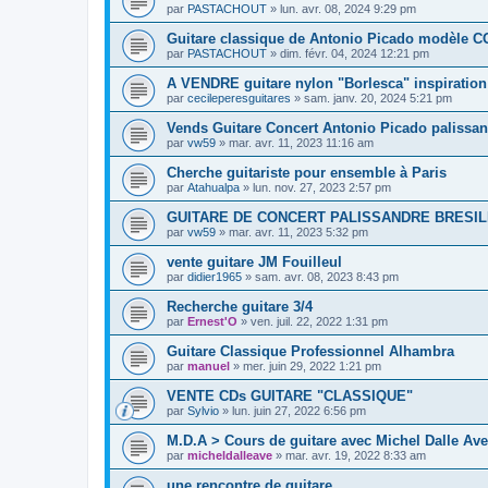
par
PASTACHOUT
»
lun. avr. 08, 2024 9:29 pm
Guitare classique de Antonio Picado modèle
par
PASTACHOUT
»
dim. févr. 04, 2024 12:21 pm
A VENDRE guitare nylon "Borlesca" inspiration 
par
cecileperesguitares
»
sam. janv. 20, 2024 5:21 pm
Vends Guitare Concert Antonio Picado palissan
par
vw59
»
mar. avr. 11, 2023 11:16 am
Cherche guitariste pour ensemble à Paris
par
Atahualpa
»
lun. nov. 27, 2023 2:57 pm
GUITARE DE CONCERT PALISSANDRE BRESIL
par
vw59
»
mar. avr. 11, 2023 5:32 pm
vente guitare JM Fouilleul
par
didier1965
»
sam. avr. 08, 2023 8:43 pm
Recherche guitare 3/4
par
Ernest'O
»
ven. juil. 22, 2022 1:31 pm
Guitare Classique Professionnel Alhambra
par
manuel
»
mer. juin 29, 2022 1:21 pm
VENTE CDs GUITARE "CLASSIQUE"
par
Sylvio
»
lun. juin 27, 2022 6:56 pm
M.D.A > Cours de guitare avec Michel Dalle Ave
par
micheldalleave
»
mar. avr. 19, 2022 8:33 am
une rencontre de guitare