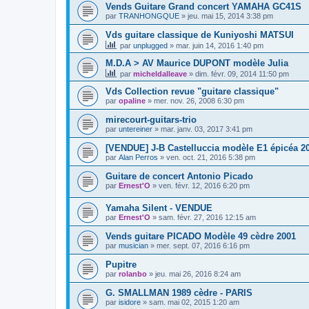
Vends Guitare Grand concert YAMAHA GC41S
par
TRANHONGQUE
»
jeu. mai 15, 2014 3:38 pm
Vds guitare classique de Kuniyoshi MATSUI
par
unplugged
»
mar. juin 14, 2016 1:40 pm
M.D.A > AV Maurice DUPONT modèle Julia
par
micheldalleave
»
dim. févr. 09, 2014 11:50 pm
Vds Collection revue "guitare classique"
par
opaline
»
mer. nov. 26, 2008 6:30 pm
mirecourt-guitars-trio
par
untereiner
»
mar. janv. 03, 2017 3:41 pm
[VENDUE] J-B Castelluccia modèle E1 épicéa 20
par
Alan Perros
»
ven. oct. 21, 2016 5:38 pm
Guitare de concert Antonio Picado
par
Ernest'O
»
ven. févr. 12, 2016 6:20 pm
Yamaha Silent - VENDUE
par
Ernest'O
»
sam. févr. 27, 2016 12:15 am
Vends guitare PICADO Modèle 49 cèdre 2001
par
musician
»
mer. sept. 07, 2016 6:16 pm
Pupitre
par
rolanbo
»
jeu. mai 26, 2016 8:24 am
G. SMALLMAN 1989 cèdre - PARIS
par
isidore
»
sam. mai 02, 2015 1:20 am