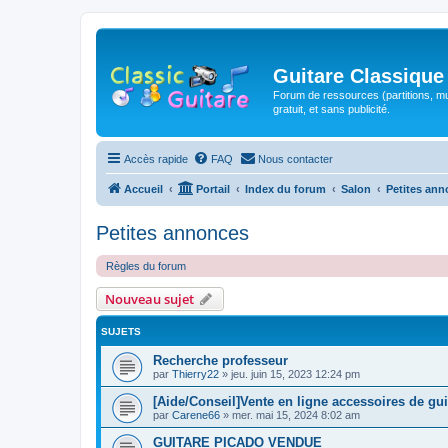
Guitare Classique
Forum de ressources (partitions, mu
gratuit, et sans publicité.
Accès rapide
FAQ
Nous contacter
Accueil
Portail
Index du forum
Salon
Petites an
Petites annonces
Règles du forum
Nouveau sujet
SUJETS
Recherche professeur
par
Thierry22
»
jeu. juin 15, 2023 12:24 pm
[Aide/Conseil]Vente en ligne accessoires de gui
par
Carene66
»
mer. mai 15, 2024 8:02 am
GUITARE PICADO VENDUE