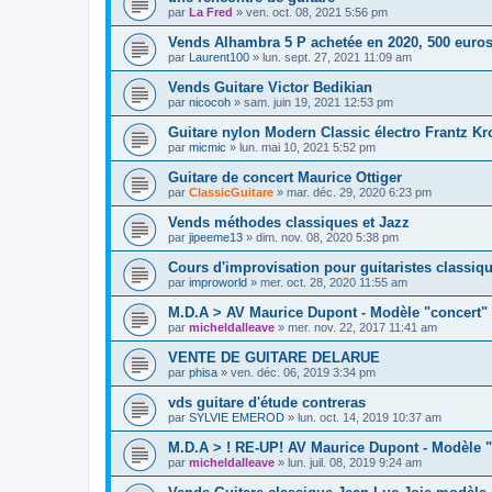
par
La Fred
»
ven. oct. 08, 2021 5:56 pm
Vends Alhambra 5 P achetée en 2020, 500 euro
par
Laurent100
»
lun. sept. 27, 2021 11:09 am
Vends Guitare Victor Bedikian
par
nicocoh
»
sam. juin 19, 2021 12:53 pm
Guitare nylon Modern Classic électro Frantz Kr
par
micmic
»
lun. mai 10, 2021 5:52 pm
Guitare de concert Maurice Ottiger
par
ClassicGuitare
»
mar. déc. 29, 2020 6:23 pm
Vends méthodes classiques et Jazz
par
jipeeme13
»
dim. nov. 08, 2020 5:38 pm
Cours d'improvisation pour guitaristes classiq
par
improworld
»
mer. oct. 28, 2020 11:55 am
M.D.A > AV Maurice Dupont - Modèle "concert"
par
micheldalleave
»
mer. nov. 22, 2017 11:41 am
VENTE DE GUITARE DELARUE
par
phisa
»
ven. déc. 06, 2019 3:34 pm
vds guitare d'étude contreras
par
SYLVIE EMEROD
»
lun. oct. 14, 2019 10:37 am
M.D.A > ! RE-UP! AV Maurice Dupont - Modèle 
par
micheldalleave
»
lun. juil. 08, 2019 9:24 am