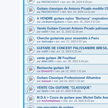
par
PASTACHOUT
»
lun. avr. 08, 2024 9:29 pm
Guitare classique de Antonio Picado modèle
par
PASTACHOUT
»
dim. févr. 04, 2024 12:21 pm
A VENDRE guitare nylon "Borlesca" inspiration 
par
cecileperesguitares
»
sam. janv. 20, 2024 5:21 pm
Vends Guitare Concert Antonio Picado palissan
par
vw59
»
mar. avr. 11, 2023 11:16 am
Cherche guitariste pour ensemble à Paris
par
Atahualpa
»
lun. nov. 27, 2023 2:57 pm
GUITARE DE CONCERT PALISSANDRE BRESIL
par
vw59
»
mar. avr. 11, 2023 5:32 pm
vente guitare JM Fouilleul
par
didier1965
»
sam. avr. 08, 2023 8:43 pm
Recherche guitare 3/4
par
Ernest'O
»
ven. juil. 22, 2022 1:31 pm
Guitare Classique Professionnel Alhambra
par
manuel
»
mer. juin 29, 2022 1:21 pm
VENTE CDs GUITARE "CLASSIQUE"
par
Sylvio
»
lun. juin 27, 2022 6:56 pm
M.D.A > Cours de guitare avec Michel Dalle Ave
par
micheldalleave
»
mar. avr. 19, 2022 8:33 am
une rencontre de guitare