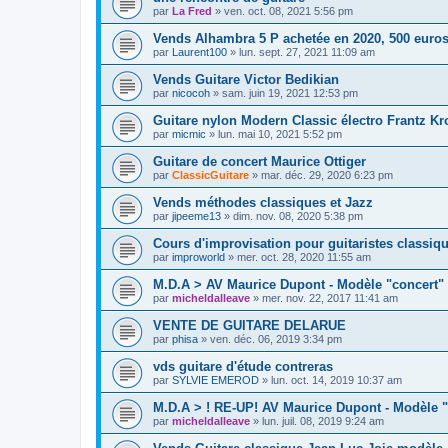
par
La Fred
»
ven. oct. 08, 2021 5:56 pm
Vends Alhambra 5 P achetée en 2020, 500 euro
par
Laurent100
»
lun. sept. 27, 2021 11:09 am
Vends Guitare Victor Bedikian
par
nicocoh
»
sam. juin 19, 2021 12:53 pm
Guitare nylon Modern Classic électro Frantz Kr
par
micmic
»
lun. mai 10, 2021 5:52 pm
Guitare de concert Maurice Ottiger
par
ClassicGuitare
»
mar. déc. 29, 2020 6:23 pm
Vends méthodes classiques et Jazz
par
jipeeme13
»
dim. nov. 08, 2020 5:38 pm
Cours d'improvisation pour guitaristes classiq
par
improworld
»
mer. oct. 28, 2020 11:55 am
M.D.A > AV Maurice Dupont - Modèle "concert"
par
micheldalleave
»
mer. nov. 22, 2017 11:41 am
VENTE DE GUITARE DELARUE
par
phisa
»
ven. déc. 06, 2019 3:34 pm
vds guitare d'étude contreras
par
SYLVIE EMEROD
»
lun. oct. 14, 2019 10:37 am
M.D.A > ! RE-UP! AV Maurice Dupont - Modèle 
par
micheldalleave
»
lun. juil. 08, 2019 9:24 am