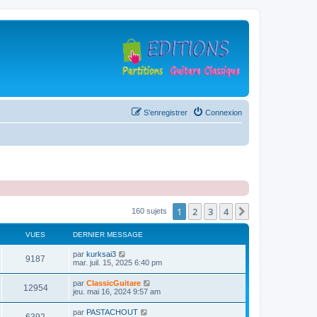
S’enregistrer
Connexion
1
2
3
4
Suivante
160 sujets
VUES
DERNIER MESSAGE
D
par
kurksai3
V
9187
e
mar. juil. 15, 2025 6:40 pm
r
u
n
D
par
ClassicGuitare
V
12954
i
e
jeu. mai 16, 2024 9:57 am
e
e
r
r
u
n
D
par
PASTACHOUT
s
m
V
i