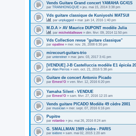
Vends Guitare Grand concert YAMAHA GC41S
par
TRANHONGQUE
»
jeu. mai 15, 2014 3:38 pm
Vds guitare classique de Kuniyoshi MATSUI
par
unplugged
»
mar. juin 14, 2016 1:40 pm
M.D.A > AV Maurice DUPONT modèle Julia
par
micheldalleave
»
dim. févr. 09, 2014 11:50 pm
Vds Collection revue "guitare classique"
par
opaline
»
mer. nov. 26, 2008 6:30 pm
mirecourt-guitars-trio
par
untereiner
»
mar. janv. 03, 2017 3:41 pm
[VENDUE] J-B Castelluccia modèle E1 épicéa 20
par
Alan Perros
»
ven. oct. 21, 2016 5:38 pm
Guitare de concert Antonio Picado
par
Ernest'O
»
ven. févr. 12, 2016 6:20 pm
Yamaha Silent - VENDUE
par
Ernest'O
»
sam. févr. 27, 2016 12:15 am
Vends guitare PICADO Modèle 49 cèdre 2001
par
musician
»
mer. sept. 07, 2016 6:16 pm
Pupitre
par
rolanbo
»
jeu. mai 26, 2016 8:24 am
G. SMALLMAN 1989 cèdre - PARIS
par
isidore
»
sam. mai 02, 2015 1:20 am