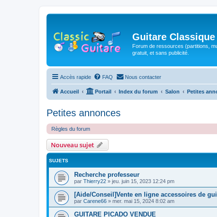
Guitare Classique
Forum de ressources (partitions, mu
gratuit, et sans publicité.
Accès rapide
FAQ
Nous contacter
Accueil
Portail
Index du forum
Salon
Petites an
Petites annonces
Règles du forum
Nouveau sujet
SUJETS
Recherche professeur
par
Thierry22
»
jeu. juin 15, 2023 12:24 pm
[Aide/Conseil]Vente en ligne accessoires de gui
par
Carene66
»
mer. mai 15, 2024 8:02 am
GUITARE PICADO VENDUE