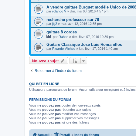
A vendre guitare Burguet modèle Unico de 200
par
rolando V
»
dim. mai 08, 2016 4:57 pm
recherche professeur sur 78
par
jlg2
»
mar. avr. 12, 2016 12:55 pm
guitare 8 cordes
par
Rahan
»
dim. févr. 07, 2016 10:39 pm
Guitare Classique Jose Luis Romanillos
par
Ricardo Vilches
»
lun. févr. 17, 2014 1:40 am
Nouveau sujet
Retourner à l’index du forum
QUI EST EN LIGNE
Utilisateurs parcourant ce forum : Aucun utilisateur enregistré et 2 invités
PERMISSIONS DU FORUM
Vous
ne pouvez pas
poster de nouveaux sujets
Vous
ne pouvez pas
répondre aux sujets
Vous
ne pouvez pas
modifier vos messages
Vous
ne pouvez pas
supprimer vos messages
Vous
ne pouvez pas
joindre des fichiers
Accueil
Portail
Index du forum