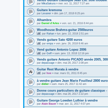
Vends Guitare classique Jean Luc Joie modèle 
par
MikaSakura
»
mer. oct. 11, 2017 7:27 am
Guitare kremona
par
Lexaner
»
dim. juin 17, 2018 8:25 pm
Alhambra
par
Daniel d'Arles
»
ven. oct. 21, 2016 8:44 pm
Woodhouse Brahms-guitar 2500euros
par
Rahan
»
lun. janv. 22, 2018 2:51 pm
Vends guitare Sato 4200 euros
par
empa
»
ven. janv. 26, 2018 8:46 am
Vend guitare Antonio Lopez 2006
par
Geff
»
sam. janv. 13, 2018 12:16 pm
Vends guitare Antonio PICADO année 2005, 30
par
depassage
»
dim. mai 28, 2017 2:08 pm
Guitar Rest Murata à vendre
par
hoe
»
mar. mars 01, 2011 8:45 pm
à vendre guitare Jean Marie Fouilleul 2800 euro
par
didier
»
sam. mars 25, 2017 11:42 am
Donne cours particuliers de guitare classique -
par
depassage
»
dim. mai 28, 2017 2:22 pm
Guitare George Lowden Luthier à vendre
par
Alain Bauer
»
mar. avr. 11, 2017 4:07 pm