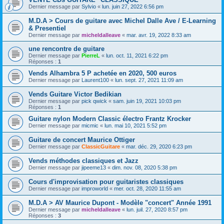
Dernier message par
Sylvio
«
lun. juin 27, 2022 6:56 pm
M.D.A > Cours de guitare avec Michel Dalle Ave / E-Learning
& Presentiel
Dernier message par
micheldalleave
«
mar. avr. 19, 2022 8:33 am
une rencontre de guitare
Dernier message par
PierreL
«
lun. oct. 11, 2021 6:22 pm
Réponses :
1
Vends Alhambra 5 P achetée en 2020, 500 euros
Dernier message par
Laurent100
«
lun. sept. 27, 2021 11:09 am
Vends Guitare Victor Bedikian
Dernier message par
pick qwick
«
sam. juin 19, 2021 10:03 pm
Réponses :
1
Guitare nylon Modern Classic électro Frantz Krocker
Dernier message par
micmic
«
lun. mai 10, 2021 5:52 pm
Guitare de concert Maurice Ottiger
Dernier message par
ClassicGuitare
«
mar. déc. 29, 2020 6:23 pm
Vends méthodes classiques et Jazz
Dernier message par
jipeeme13
«
dim. nov. 08, 2020 5:38 pm
Cours d'improvisation pour guitaristes classiques
Dernier message par
improworld
«
mer. oct. 28, 2020 11:55 am
M.D.A > AV Maurice Dupont - Modèle "concert" Année 1991
Dernier message par
micheldalleave
«
lun. juil. 27, 2020 8:57 pm
Réponses :
3