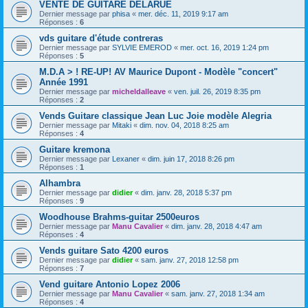
VENTE DE GUITARE DELARUE
Dernier message par
phisa
«
mer. déc. 11, 2019 9:17 am
Réponses :
6
vds guitare d'étude contreras
Dernier message par
SYLVIE EMEROD
«
mer. oct. 16, 2019 1:24 pm
Réponses :
5
M.D.A > ! RE-UP! AV Maurice Dupont - Modèle "concert"
Année 1991
Dernier message par
micheldalleave
«
ven. juil. 26, 2019 8:35 pm
Réponses :
2
Vends Guitare classique Jean Luc Joie modèle Alegria
Dernier message par
Mitaki
«
dim. nov. 04, 2018 8:25 am
Réponses :
4
Guitare kremona
Dernier message par
Lexaner
«
dim. juin 17, 2018 8:26 pm
Réponses :
1
Alhambra
Dernier message par
didier
«
dim. janv. 28, 2018 5:37 pm
Réponses :
9
Woodhouse Brahms-guitar 2500euros
Dernier message par
Manu Cavalier
«
dim. janv. 28, 2018 4:47 am
Réponses :
4
Vends guitare Sato 4200 euros
Dernier message par
didier
«
sam. janv. 27, 2018 12:58 pm
Réponses :
7
Vend guitare Antonio Lopez 2006
Dernier message par
Manu Cavalier
«
sam. janv. 27, 2018 1:34 am
Réponses :
4