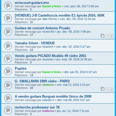
mirecourt-guitars-trio
Dernier message par
Daniel d'Arles
«
ven. janv. 06, 2017 9:58 am
Réponses :
2
[VENDUE] J-B Castelluccia modèle E1 épicéa 2016, 660€
Dernier message par
Alan Perros
«
ven. déc. 09, 2016 11:54 am
Réponses :
11
Guitare de concert Antonio Picado
Dernier message par
vicens'66
«
jeu. déc. 08, 2016 7:08 pm
Réponses :
17
1
2
Yamaha Silent - VENDUE
Dernier message par
stramich
«
ven. déc. 02, 2016 5:27 am
Réponses :
12
Vends guitare PICADO Modèle 49 cèdre 2001
Dernier message par
musician
«
jeu. sept. 08, 2016 10:38 pm
Réponses :
3
Pupitre
Dernier message par
Daniel d'Arles
«
dim. juin 05, 2016 6:07 pm
Réponses :
13
G. SMALLMAN 1989 cèdre - PARIS
Dernier message par
tambora
«
ven. mai 13, 2016 3:15 pm
Réponses :
22
1
2
A vendre guitare Burguet modèle Unico de 2008
Dernier message par
rolando V
«
dim. mai 08, 2016 4:57 pm
recherche professeur sur 78
Dernier message par
mallorca
«
jeu. avr. 21, 2016 7:11 pm
Réponses :
2