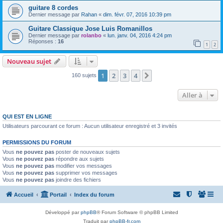
guitare 8 cordes
Dernier message par
Rahan
«
dim. févr. 07, 2016 10:39 pm
Guitare Classique Jose Luis Romanillos
Dernier message par
rolanbo
«
lun. janv. 04, 2016 4:24 pm
Réponses :
16
1
2
Nouveau sujet
1
2
3
4
Suivante
160 sujets
Aller à
QUI EST EN LIGNE
Utilisateurs parcourant ce forum : Aucun utilisateur enregistré et 3 invités
PERMISSIONS DU FORUM
Vous
ne pouvez pas
poster de nouveaux sujets
Vous
ne pouvez pas
répondre aux sujets
Vous
ne pouvez pas
modifier vos messages
Vous
ne pouvez pas
supprimer vos messages
Vous
ne pouvez pas
joindre des fichiers
Accueil
Portail
Index du forum
Développé par
phpBB
® Forum Software © phpBB Limited
Traduit par
phpBB-fr.com