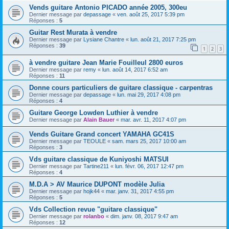
Vends guitare Antonio PICADO année 2005, 300eu
Dernier message par
depassage
«
ven. août 25, 2017 5:39 pm
Réponses :
5
Guitar Rest Murata à vendre
Dernier message par
Lysiane Chantre
«
lun. août 21, 2017 7:25 pm
Réponses :
39
1
2
3
à vendre guitare Jean Marie Fouilleul 2800 euros
Dernier message par
remy
«
lun. août 14, 2017 6:52 am
Réponses :
11
Donne cours particuliers de guitare classique - carpentras
Dernier message par
depassage
«
lun. mai 29, 2017 4:08 pm
Réponses :
4
Guitare George Lowden Luthier à vendre
Dernier message par
Alain Bauer
«
mar. avr. 11, 2017 4:07 pm
Vends Guitare Grand concert YAMAHA GC41S
Dernier message par
TEOULE
«
sam. mars 25, 2017 10:00 am
Réponses :
3
Vds guitare classique de Kuniyoshi MATSUI
Dernier message par
Tartine211
«
lun. févr. 06, 2017 12:47 pm
Réponses :
4
M.D.A > AV Maurice DUPONT modèle Julia
Dernier message par
hojk44
«
mar. janv. 31, 2017 4:55 pm
Réponses :
5
Vds Collection revue "guitare classique"
Dernier message par
rolanbo
«
dim. janv. 08, 2017 9:47 am
Réponses :
12