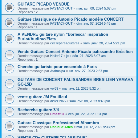
GUITARE PICADO VENDUE
Dernier message par
PASTACHOUT
«
mar. avr. 09, 2024 5:07 pm
Réponses :
2
Guitare classique de Antonio Picado modèle CONCERT
Dernier message par
PASTACHOUT
«
dim. avr. 07, 2024 5:45 pm
Réponses :
1
A VENDRE guitare nylon "Borlesca" inspiration
Burlot/Audirac/Fleta
Dernier message par
cecileperesguitares
«
sam. janv. 20, 2024 5:21 pm
Vends Guitare Concert Antonio Picado palissandre Brésilien
Dernier message par
Haller17
«
jeu. déc. 21, 2023 6:07 am
Réponses :
1
Cherche guitariste pour ensemble à Paris
Dernier message par
Atahualpa
«
lun. nov. 27, 2023 2:57 pm
GUITARE DE CONCERT PALISSANDRE BRESILIEN YAMAHA
GC-15D
Dernier message par
vw59
«
mar. avr. 11, 2023 5:32 pm
vente guitare JM Fouilleul
Dernier message par
didier1965
«
sam. avr. 08, 2023 8:43 pm
Recherche guitare 3/4
Dernier message par
Ernest'O
«
ven. juil. 22, 2022 1:31 pm
Guitare Classique Professionnel Alhambra
Dernier message par
Daniel d'Arles
«
mar. juil. 12, 2022 9:33 pm
Réponses :
6
VENTE CDs GUITARE "CLASSIQUE"