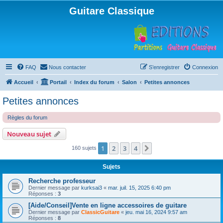
Guitare Classique
FAQ
Nous contacter
S’enregistrer
Connexion
Accueil
Portail
Index du forum
Salon
Petites annonces
Petites annonces
Règles du forum
Nouveau sujet
1
2
3
4
Suivante
160 sujets
Sujets
Recherche professeur
Dernier message par
kurksai3
«
mar. juil. 15, 2025 6:40 pm
Réponses :
3
[Aide/Conseil]Vente en ligne accessoires de guitare
Dernier message par
ClassicGuitare
«
jeu. mai 16, 2024 9:57 am
Réponses :
8