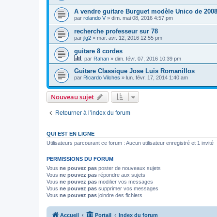
A vendre guitare Burguet modèle Unico de 200
par
rolando V
»
dim. mai 08, 2016 4:57 pm
recherche professeur sur 78
par
jlg2
»
mar. avr. 12, 2016 12:55 pm
guitare 8 cordes
par
Rahan
»
dim. févr. 07, 2016 10:39 pm
Guitare Classique Jose Luis Romanillos
par
Ricardo Vilches
»
lun. févr. 17, 2014 1:40 am
Nouveau sujet
Retourner à l’index du forum
QUI EST EN LIGNE
Utilisateurs parcourant ce forum : Aucun utilisateur enregistré et 1 invité
PERMISSIONS DU FORUM
Vous
ne pouvez pas
poster de nouveaux sujets
Vous
ne pouvez pas
répondre aux sujets
Vous
ne pouvez pas
modifier vos messages
Vous
ne pouvez pas
supprimer vos messages
Vous
ne pouvez pas
joindre des fichiers
Accueil
Portail
Index du forum