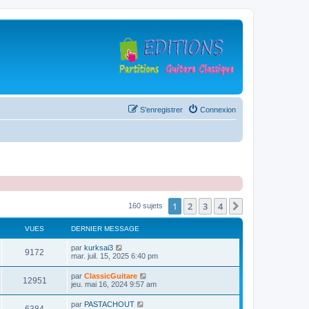
S’enregistrer
Connexion
1
2
3
4
Suivante
160 sujets
VUES
DERNIER MESSAGE
D
par
kurksai3
V
9172
e
mar. juil. 15, 2025 6:40 pm
r
u
n
D
par
ClassicGuitare
V
12951
i
e
jeu. mai 16, 2024 9:57 am
e
e
r
r
u
n
D
par
PASTACHOUT
s
m
V
i