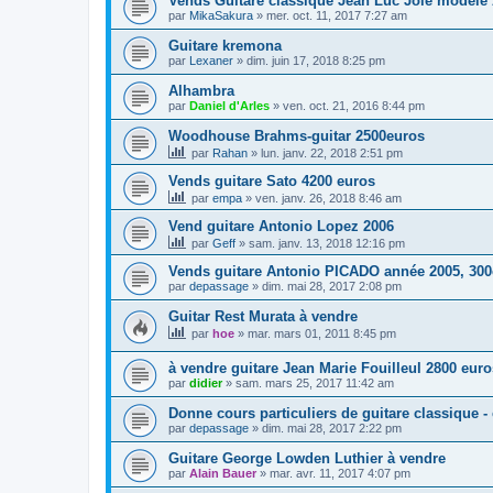
Vends Guitare classique Jean Luc Joie modèle 
par
MikaSakura
»
mer. oct. 11, 2017 7:27 am
Guitare kremona
par
Lexaner
»
dim. juin 17, 2018 8:25 pm
Alhambra
par
Daniel d'Arles
»
ven. oct. 21, 2016 8:44 pm
Woodhouse Brahms-guitar 2500euros
par
Rahan
»
lun. janv. 22, 2018 2:51 pm
Vends guitare Sato 4200 euros
par
empa
»
ven. janv. 26, 2018 8:46 am
Vend guitare Antonio Lopez 2006
par
Geff
»
sam. janv. 13, 2018 12:16 pm
Vends guitare Antonio PICADO année 2005, 30
par
depassage
»
dim. mai 28, 2017 2:08 pm
Guitar Rest Murata à vendre
par
hoe
»
mar. mars 01, 2011 8:45 pm
à vendre guitare Jean Marie Fouilleul 2800 euro
par
didier
»
sam. mars 25, 2017 11:42 am
Donne cours particuliers de guitare classique -
par
depassage
»
dim. mai 28, 2017 2:22 pm
Guitare George Lowden Luthier à vendre
par
Alain Bauer
»
mar. avr. 11, 2017 4:07 pm