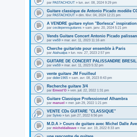
par
PASTACHOUT
»
lun. avr. 08, 2024 9:29 pm
Guitare classique de Antonio Picado modèle
par
PASTACHOUT
»
dim. févr. 04, 2024 12:21 pm
A VENDRE guitare nylon "Borlesca" inspiration 
par
cecileperesguitares
»
sam. janv. 20, 2024 5:21 pm
Vends Guitare Concert Antonio Picado palissan
par
vw59
»
mar. avr. 11, 2023 11:16 am
Cherche guitariste pour ensemble à Paris
par
Atahualpa
»
lun. nov. 27, 2023 2:57 pm
GUITARE DE CONCERT PALISSANDRE BRESIL
par
vw59
»
mar. avr. 11, 2023 5:32 pm
vente guitare JM Fouilleul
par
didier1965
»
sam. avr. 08, 2023 8:43 pm
Recherche guitare 3/4
par
Ernest'O
»
ven. juil. 22, 2022 1:31 pm
Guitare Classique Professionnel Alhambra
par
manuel
»
mer. juin 29, 2022 1:21 pm
VENTE CDs GUITARE "CLASSIQUE"
par
Sylvio
»
lun. juin 27, 2022 6:56 pm
M.D.A > Cours de guitare avec Michel Dalle Ave
par
micheldalleave
»
mar. avr. 19, 2022 8:33 am
une rencontre de guitare