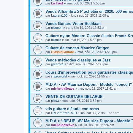
par
La Fred
»
ven. oct. 08, 2021 5:56 pm
Vends Alhambra 5 P achetée en 2020, 500 euro
par
Laurent100
»
lun. sept. 27, 2021 11:09 am
Vends Guitare Victor Bedikian
par
nicocoh
»
sam. juin 19, 2021 12:53 pm
Guitare nylon Modern Classic électro Frantz Kr
par
micmic
»
lun. mai 10, 2021 5:52 pm
Guitare de concert Maurice Ottiger
par
ClassicGuitare
»
mar. déc. 29, 2020 6:23 pm
Vends méthodes classiques et Jazz
par
jipeeme13
»
dim. nov. 08, 2020 5:38 pm
Cours d'improvisation pour guitaristes classiq
par
improworld
»
mer. oct. 28, 2020 11:55 am
M.D.A > AV Maurice Dupont - Modèle "concert"
par
micheldalleave
»
mer. nov. 22, 2017 11:41 am
VENTE DE GUITARE DELARUE
par
phisa
»
ven. déc. 06, 2019 3:34 pm
vds guitare d'étude contreras
par
SYLVIE EMEROD
»
lun. oct. 14, 2019 10:37 am
M.D.A > ! RE-UP! AV Maurice Dupont - Modèle 
par
micheldalleave
»
lun. juil. 08, 2019 9:24 am