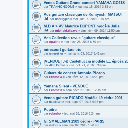
Vends Guitare Grand concert YAMAHA GC41S
par
TRANHONGQUE
»
jeu. mai 15, 2014 3:38 pm
Vds guitare classique de Kuniyoshi MATSUI
par
unplugged
»
mar. juin 14, 2016 1:40 pm
M.D.A > AV Maurice DUPONT modèle Julia
par
micheldalleave
»
dim. févr. 09, 2014 11:50 pm
Vds Collection revue "guitare classique"
par
opaline
»
mer. nov. 26, 2008 6:30 pm
mirecourt-guitars-trio
par
untereiner
»
mar. janv. 03, 2017 3:41 pm
[VENDUE] J-B Castelluccia modèle E1 épicéa 20
par
Alan Perros
»
ven. oct. 21, 2016 5:38 pm
Guitare de concert Antonio Picado
par
Ernest'O
»
ven. févr. 12, 2016 6:20 pm
Yamaha Silent - VENDUE
par
Ernest'O
»
sam. févr. 27, 2016 12:15 am
Vends guitare PICADO Modèle 49 cèdre 2001
par
musician
»
mer. sept. 07, 2016 6:16 pm
Pupitre
par
rolanbo
»
jeu. mai 26, 2016 8:24 am
G. SMALLMAN 1989 cèdre - PARIS
par
isidore
»
sam. mai 02, 2015 1:20 am