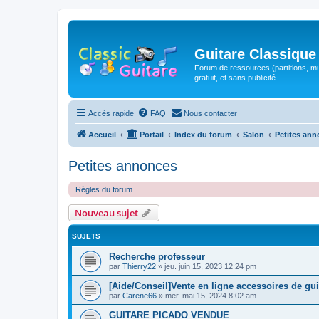
Guitare Classique
Forum de ressources (partitions, mu
gratuit, et sans publicité.
Accès rapide
FAQ
Nous contacter
Accueil
Portail
Index du forum
Salon
Petites an
Petites annonces
Règles du forum
Nouveau sujet
SUJETS
Recherche professeur
par
Thierry22
»
jeu. juin 15, 2023 12:24 pm
[Aide/Conseil]Vente en ligne accessoires de gui
par
Carene66
»
mer. mai 15, 2024 8:02 am
GUITARE PICADO VENDUE