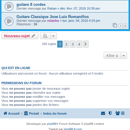
guitare 8 cordes
Dernier message par
Rahan
«
dim. févr. 07, 2016 10:39 pm
Guitare Classique Jose Luis Romanillos
Dernier message par
rolanbo
«
lun. janv. 04, 2016 4:24 pm
Réponses :
16
1
2
Nouveau sujet
1
2
3
4
Suivante
160 sujets
Aller à
QUI EST EN LIGNE
Utilisateurs parcourant ce forum : Aucun utilisateur enregistré et 5 invités
PERMISSIONS DU FORUM
Vous
ne pouvez pas
poster de nouveaux sujets
Vous
ne pouvez pas
répondre aux sujets
Vous
ne pouvez pas
modifier vos messages
Vous
ne pouvez pas
supprimer vos messages
Vous
ne pouvez pas
joindre des fichiers
Accueil
Portail
Index du forum
Développé par
phpBB
® Forum Software © phpBB Limited
Traduit par
phpBB-fr.com