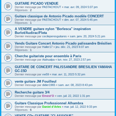
GUITARE PICADO VENDUE
Dernier message par
PASTACHOUT
«
mar. avr. 09, 2024 5:07 pm
Réponses :
2
Guitare classique de Antonio Picado modèle CONCERT
Dernier message par
PASTACHOUT
«
dim. avr. 07, 2024 5:45 pm
Réponses :
1
A VENDRE guitare nylon "Borlesca" inspiration
Burlot/Audirac/Fleta
Dernier message par
cecileperesguitares
«
sam. janv. 20, 2024 5:21 pm
Vends Guitare Concert Antonio Picado palissandre Brésilien
Dernier message par
Haller17
«
jeu. déc. 21, 2023 6:07 am
Réponses :
1
Cherche guitariste pour ensemble à Paris
Dernier message par
Atahualpa
«
lun. nov. 27, 2023 2:57 pm
GUITARE DE CONCERT PALISSANDRE BRESILIEN YAMAHA
GC-15D
Dernier message par
vw59
«
mar. avr. 11, 2023 5:32 pm
vente guitare JM Fouilleul
Dernier message par
didier1965
«
sam. avr. 08, 2023 8:43 pm
Recherche guitare 3/4
Dernier message par
Ernest'O
«
ven. juil. 22, 2022 1:31 pm
Guitare Classique Professionnel Alhambra
Dernier message par
Daniel d'Arles
«
mar. juil. 12, 2022 9:33 pm
Réponses :
6
VENTE CDs GUITARE "CLASSIQUE"