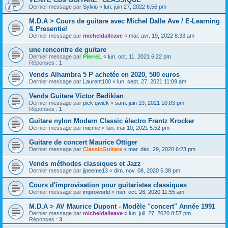
Dernier message par
Sylvio
«
lun. juin 27, 2022 6:56 pm
M.D.A > Cours de guitare avec Michel Dalle Ave / E-Learning
& Presentiel
Dernier message par
micheldalleave
«
mar. avr. 19, 2022 8:33 am
une rencontre de guitare
Dernier message par
PierreL
«
lun. oct. 11, 2021 6:22 pm
Réponses :
1
Vends Alhambra 5 P achetée en 2020, 500 euros
Dernier message par
Laurent100
«
lun. sept. 27, 2021 11:09 am
Vends Guitare Victor Bedikian
Dernier message par
pick qwick
«
sam. juin 19, 2021 10:03 pm
Réponses :
1
Guitare nylon Modern Classic électro Frantz Krocker
Dernier message par
micmic
«
lun. mai 10, 2021 5:52 pm
Guitare de concert Maurice Ottiger
Dernier message par
ClassicGuitare
«
mar. déc. 29, 2020 6:23 pm
Vends méthodes classiques et Jazz
Dernier message par
jipeeme13
«
dim. nov. 08, 2020 5:38 pm
Cours d'improvisation pour guitaristes classiques
Dernier message par
improworld
«
mer. oct. 28, 2020 11:55 am
M.D.A > AV Maurice Dupont - Modèle "concert" Année 1991
Dernier message par
micheldalleave
«
lun. juil. 27, 2020 8:57 pm
Réponses :
3