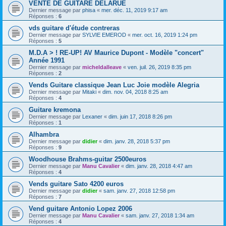
VENTE DE GUITARE DELARUE
Dernier message par
phisa
«
mer. déc. 11, 2019 9:17 am
Réponses :
6
vds guitare d'étude contreras
Dernier message par
SYLVIE EMEROD
«
mer. oct. 16, 2019 1:24 pm
Réponses :
5
M.D.A > ! RE-UP! AV Maurice Dupont - Modèle "concert"
Année 1991
Dernier message par
micheldalleave
«
ven. juil. 26, 2019 8:35 pm
Réponses :
2
Vends Guitare classique Jean Luc Joie modèle Alegria
Dernier message par
Mitaki
«
dim. nov. 04, 2018 8:25 am
Réponses :
4
Guitare kremona
Dernier message par
Lexaner
«
dim. juin 17, 2018 8:26 pm
Réponses :
1
Alhambra
Dernier message par
didier
«
dim. janv. 28, 2018 5:37 pm
Réponses :
9
Woodhouse Brahms-guitar 2500euros
Dernier message par
Manu Cavalier
«
dim. janv. 28, 2018 4:47 am
Réponses :
4
Vends guitare Sato 4200 euros
Dernier message par
didier
«
sam. janv. 27, 2018 12:58 pm
Réponses :
7
Vend guitare Antonio Lopez 2006
Dernier message par
Manu Cavalier
«
sam. janv. 27, 2018 1:34 am
Réponses :
4