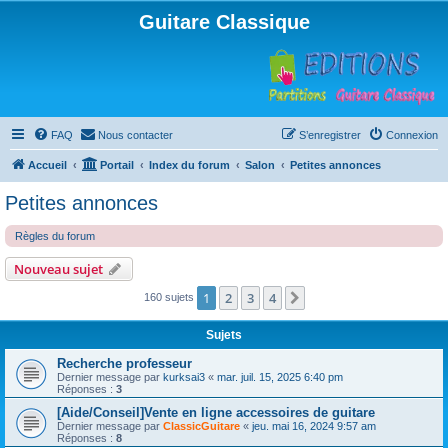
Guitare Classique
FAQ
Nous contacter
S’enregistrer
Connexion
Accueil
Portail
Index du forum
Salon
Petites annonces
Petites annonces
Règles du forum
Nouveau sujet
1
2
3
4
Suivante
160 sujets
Sujets
Recherche professeur
Dernier message par
kurksai3
«
mar. juil. 15, 2025 6:40 pm
Réponses :
3
[Aide/Conseil]Vente en ligne accessoires de guitare
Dernier message par
ClassicGuitare
«
jeu. mai 16, 2024 9:57 am
Réponses :
8