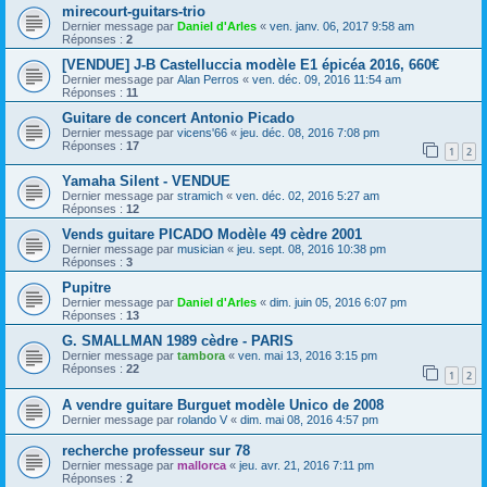
mirecourt-guitars-trio
Dernier message par
Daniel d'Arles
«
ven. janv. 06, 2017 9:58 am
Réponses :
2
[VENDUE] J-B Castelluccia modèle E1 épicéa 2016, 660€
Dernier message par
Alan Perros
«
ven. déc. 09, 2016 11:54 am
Réponses :
11
Guitare de concert Antonio Picado
Dernier message par
vicens'66
«
jeu. déc. 08, 2016 7:08 pm
Réponses :
17
1
2
Yamaha Silent - VENDUE
Dernier message par
stramich
«
ven. déc. 02, 2016 5:27 am
Réponses :
12
Vends guitare PICADO Modèle 49 cèdre 2001
Dernier message par
musician
«
jeu. sept. 08, 2016 10:38 pm
Réponses :
3
Pupitre
Dernier message par
Daniel d'Arles
«
dim. juin 05, 2016 6:07 pm
Réponses :
13
G. SMALLMAN 1989 cèdre - PARIS
Dernier message par
tambora
«
ven. mai 13, 2016 3:15 pm
Réponses :
22
1
2
A vendre guitare Burguet modèle Unico de 2008
Dernier message par
rolando V
«
dim. mai 08, 2016 4:57 pm
recherche professeur sur 78
Dernier message par
mallorca
«
jeu. avr. 21, 2016 7:11 pm
Réponses :
2