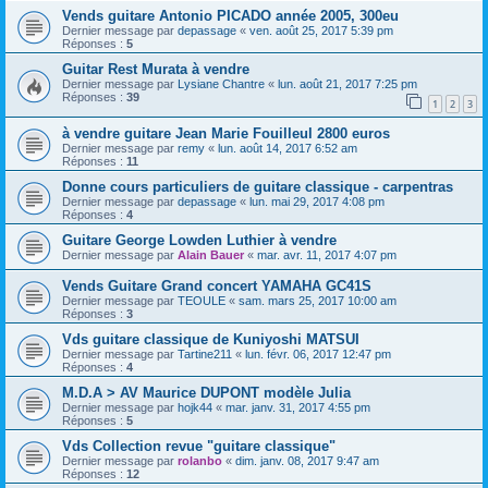
Vends guitare Antonio PICADO année 2005, 300eu
Dernier message par
depassage
«
ven. août 25, 2017 5:39 pm
Réponses :
5
Guitar Rest Murata à vendre
Dernier message par
Lysiane Chantre
«
lun. août 21, 2017 7:25 pm
Réponses :
39
1
2
3
à vendre guitare Jean Marie Fouilleul 2800 euros
Dernier message par
remy
«
lun. août 14, 2017 6:52 am
Réponses :
11
Donne cours particuliers de guitare classique - carpentras
Dernier message par
depassage
«
lun. mai 29, 2017 4:08 pm
Réponses :
4
Guitare George Lowden Luthier à vendre
Dernier message par
Alain Bauer
«
mar. avr. 11, 2017 4:07 pm
Vends Guitare Grand concert YAMAHA GC41S
Dernier message par
TEOULE
«
sam. mars 25, 2017 10:00 am
Réponses :
3
Vds guitare classique de Kuniyoshi MATSUI
Dernier message par
Tartine211
«
lun. févr. 06, 2017 12:47 pm
Réponses :
4
M.D.A > AV Maurice DUPONT modèle Julia
Dernier message par
hojk44
«
mar. janv. 31, 2017 4:55 pm
Réponses :
5
Vds Collection revue "guitare classique"
Dernier message par
rolanbo
«
dim. janv. 08, 2017 9:47 am
Réponses :
12