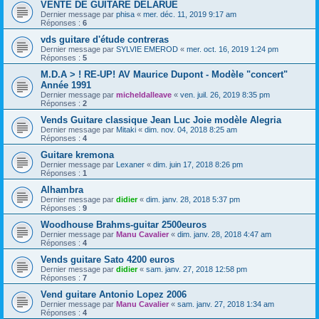
VENTE DE GUITARE DELARUE
Dernier message par
phisa
«
mer. déc. 11, 2019 9:17 am
Réponses :
6
vds guitare d'étude contreras
Dernier message par
SYLVIE EMEROD
«
mer. oct. 16, 2019 1:24 pm
Réponses :
5
M.D.A > ! RE-UP! AV Maurice Dupont - Modèle "concert"
Année 1991
Dernier message par
micheldalleave
«
ven. juil. 26, 2019 8:35 pm
Réponses :
2
Vends Guitare classique Jean Luc Joie modèle Alegria
Dernier message par
Mitaki
«
dim. nov. 04, 2018 8:25 am
Réponses :
4
Guitare kremona
Dernier message par
Lexaner
«
dim. juin 17, 2018 8:26 pm
Réponses :
1
Alhambra
Dernier message par
didier
«
dim. janv. 28, 2018 5:37 pm
Réponses :
9
Woodhouse Brahms-guitar 2500euros
Dernier message par
Manu Cavalier
«
dim. janv. 28, 2018 4:47 am
Réponses :
4
Vends guitare Sato 4200 euros
Dernier message par
didier
«
sam. janv. 27, 2018 12:58 pm
Réponses :
7
Vend guitare Antonio Lopez 2006
Dernier message par
Manu Cavalier
«
sam. janv. 27, 2018 1:34 am
Réponses :
4