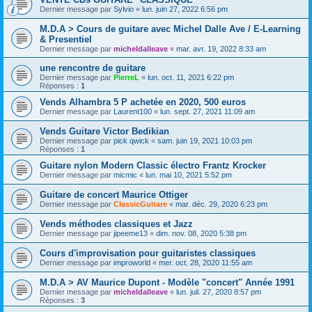
Dernier message par
Sylvio
«
lun. juin 27, 2022 6:56 pm
M.D.A > Cours de guitare avec Michel Dalle Ave / E-Learning
& Presentiel
Dernier message par
micheldalleave
«
mar. avr. 19, 2022 8:33 am
une rencontre de guitare
Dernier message par
PierreL
«
lun. oct. 11, 2021 6:22 pm
Réponses :
1
Vends Alhambra 5 P achetée en 2020, 500 euros
Dernier message par
Laurent100
«
lun. sept. 27, 2021 11:09 am
Vends Guitare Victor Bedikian
Dernier message par
pick qwick
«
sam. juin 19, 2021 10:03 pm
Réponses :
1
Guitare nylon Modern Classic électro Frantz Krocker
Dernier message par
micmic
«
lun. mai 10, 2021 5:52 pm
Guitare de concert Maurice Ottiger
Dernier message par
ClassicGuitare
«
mar. déc. 29, 2020 6:23 pm
Vends méthodes classiques et Jazz
Dernier message par
jipeeme13
«
dim. nov. 08, 2020 5:38 pm
Cours d'improvisation pour guitaristes classiques
Dernier message par
improworld
«
mer. oct. 28, 2020 11:55 am
M.D.A > AV Maurice Dupont - Modèle "concert" Année 1991
Dernier message par
micheldalleave
«
lun. juil. 27, 2020 8:57 pm
Réponses :
3