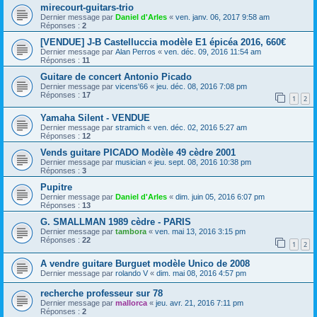
mirecourt-guitars-trio
Dernier message par
Daniel d'Arles
«
ven. janv. 06, 2017 9:58 am
Réponses :
2
[VENDUE] J-B Castelluccia modèle E1 épicéa 2016, 660€
Dernier message par
Alan Perros
«
ven. déc. 09, 2016 11:54 am
Réponses :
11
Guitare de concert Antonio Picado
Dernier message par
vicens'66
«
jeu. déc. 08, 2016 7:08 pm
Réponses :
17
1
2
Yamaha Silent - VENDUE
Dernier message par
stramich
«
ven. déc. 02, 2016 5:27 am
Réponses :
12
Vends guitare PICADO Modèle 49 cèdre 2001
Dernier message par
musician
«
jeu. sept. 08, 2016 10:38 pm
Réponses :
3
Pupitre
Dernier message par
Daniel d'Arles
«
dim. juin 05, 2016 6:07 pm
Réponses :
13
G. SMALLMAN 1989 cèdre - PARIS
Dernier message par
tambora
«
ven. mai 13, 2016 3:15 pm
Réponses :
22
1
2
A vendre guitare Burguet modèle Unico de 2008
Dernier message par
rolando V
«
dim. mai 08, 2016 4:57 pm
recherche professeur sur 78
Dernier message par
mallorca
«
jeu. avr. 21, 2016 7:11 pm
Réponses :
2