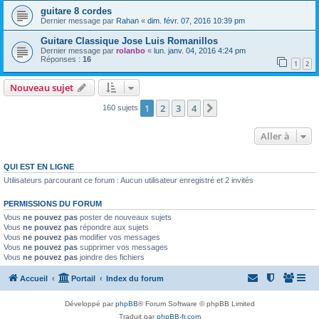
guitare 8 cordes
Dernier message par
Rahan
«
dim. févr. 07, 2016 10:39 pm
Guitare Classique Jose Luis Romanillos
Dernier message par
rolanbo
«
lun. janv. 04, 2016 4:24 pm
Réponses :
16
1
2
Nouveau sujet
1
2
3
4
Suivante
160 sujets
Aller à
QUI EST EN LIGNE
Utilisateurs parcourant ce forum : Aucun utilisateur enregistré et 2 invités
PERMISSIONS DU FORUM
Vous
ne pouvez pas
poster de nouveaux sujets
Vous
ne pouvez pas
répondre aux sujets
Vous
ne pouvez pas
modifier vos messages
Vous
ne pouvez pas
supprimer vos messages
Vous
ne pouvez pas
joindre des fichiers
Accueil
Portail
Index du forum
Développé par
phpBB
® Forum Software © phpBB Limited
Traduit par
phpBB-fr.com