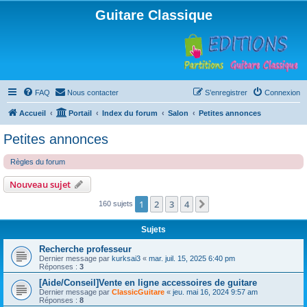
Guitare Classique
FAQ
Nous contacter
S’enregistrer
Connexion
Accueil
Portail
Index du forum
Salon
Petites annonces
Petites annonces
Règles du forum
Nouveau sujet
1
2
3
4
Suivante
160 sujets
Sujets
Recherche professeur
Dernier message par
kurksai3
«
mar. juil. 15, 2025 6:40 pm
Réponses :
3
[Aide/Conseil]Vente en ligne accessoires de guitare
Dernier message par
ClassicGuitare
«
jeu. mai 16, 2024 9:57 am
Réponses :
8