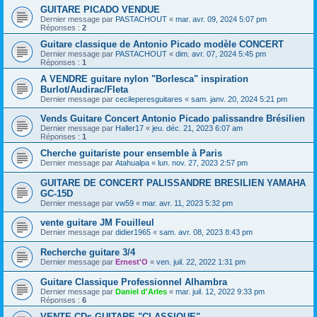
GUITARE PICADO VENDUE
Dernier message par
PASTACHOUT
«
mar. avr. 09, 2024 5:07 pm
Réponses :
2
Guitare classique de Antonio Picado modèle CONCERT
Dernier message par
PASTACHOUT
«
dim. avr. 07, 2024 5:45 pm
Réponses :
1
A VENDRE guitare nylon "Borlesca" inspiration
Burlot/Audirac/Fleta
Dernier message par
cecileperesguitares
«
sam. janv. 20, 2024 5:21 pm
Vends Guitare Concert Antonio Picado palissandre Brésilien
Dernier message par
Haller17
«
jeu. déc. 21, 2023 6:07 am
Réponses :
1
Cherche guitariste pour ensemble à Paris
Dernier message par
Atahualpa
«
lun. nov. 27, 2023 2:57 pm
GUITARE DE CONCERT PALISSANDRE BRESILIEN YAMAHA
GC-15D
Dernier message par
vw59
«
mar. avr. 11, 2023 5:32 pm
vente guitare JM Fouilleul
Dernier message par
didier1965
«
sam. avr. 08, 2023 8:43 pm
Recherche guitare 3/4
Dernier message par
Ernest'O
«
ven. juil. 22, 2022 1:31 pm
Guitare Classique Professionnel Alhambra
Dernier message par
Daniel d'Arles
«
mar. juil. 12, 2022 9:33 pm
Réponses :
6
VENTE CDs GUITARE "CLASSIQUE"