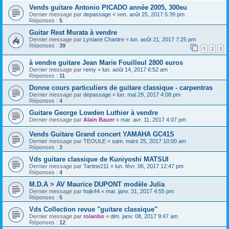
Vends guitare Antonio PICADO année 2005, 300eu
Dernier message par
depassage
«
ven. août 25, 2017 5:39 pm
Réponses :
5
Guitar Rest Murata à vendre
Dernier message par
Lysiane Chantre
«
lun. août 21, 2017 7:25 pm
Réponses :
39
1
2
3
à vendre guitare Jean Marie Fouilleul 2800 euros
Dernier message par
remy
«
lun. août 14, 2017 6:52 am
Réponses :
11
Donne cours particuliers de guitare classique - carpentras
Dernier message par
depassage
«
lun. mai 29, 2017 4:08 pm
Réponses :
4
Guitare George Lowden Luthier à vendre
Dernier message par
Alain Bauer
«
mar. avr. 11, 2017 4:07 pm
Vends Guitare Grand concert YAMAHA GC41S
Dernier message par
TEOULE
«
sam. mars 25, 2017 10:00 am
Réponses :
3
Vds guitare classique de Kuniyoshi MATSUI
Dernier message par
Tartine211
«
lun. févr. 06, 2017 12:47 pm
Réponses :
4
M.D.A > AV Maurice DUPONT modèle Julia
Dernier message par
hojk44
«
mar. janv. 31, 2017 4:55 pm
Réponses :
5
Vds Collection revue "guitare classique"
Dernier message par
rolanbo
«
dim. janv. 08, 2017 9:47 am
Réponses :
12