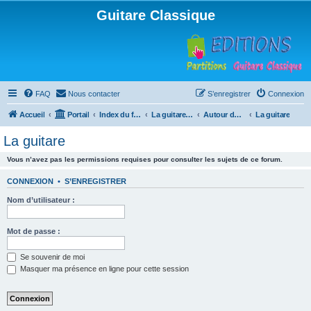
Guitare Classique
FAQ
Nous contacter
S’enregistrer
Connexion
Accueil
Portail
Index du forum
La guitare : instrument, cours et théorie
Autour de la guitare
La guitare
La guitare
Vous n’avez pas les permissions requises pour consulter les sujets de ce forum.
CONNEXION
•
S’ENREGISTRER
Nom d’utilisateur :
Mot de passe :
Se souvenir de moi
Masquer ma présence en ligne pour cette session