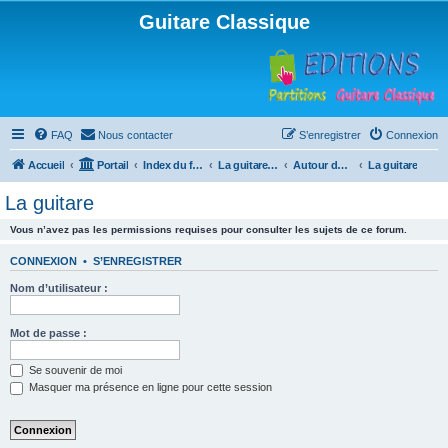
Guitare Classique
FAQ
Nous contacter
S’enregistrer
Connexion
Accueil
Portail
Index du forum
La guitare : instrument, cours et théorie
Autour de la guitare
La guitare
La guitare
Vous n’avez pas les permissions requises pour consulter les sujets de ce forum.
CONNEXION
•
S’ENREGISTRER
Nom d’utilisateur :
Mot de passe :
Se souvenir de moi
Masquer ma présence en ligne pour cette session