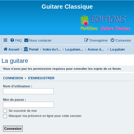
Guitare Classique
FAQ
Nous contacter
S’enregistrer
Connexion
Accueil
Portail
Index du forum
La guitare : instrument, cours et théorie
Autour de la guitare
La guitare
La guitare
Vous n’avez pas les permissions requises pour consulter les sujets de ce forum.
CONNEXION
•
S’ENREGISTRER
Nom d’utilisateur :
Mot de passe :
Se souvenir de moi
Masquer ma présence en ligne pour cette session