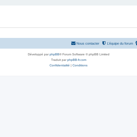
Nous contacter
L’équipe du forum
Développé par
phpBB
® Forum Software © phpBB Limited
Traduit par
phpBB-fr.com
Confidentialité
|
Conditions