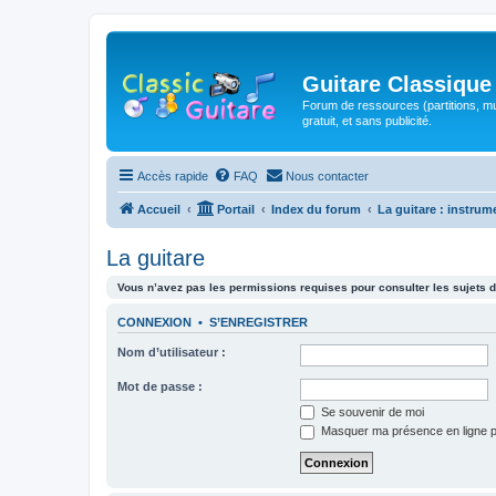
Guitare Classique
Forum de ressources (partitions, mu
gratuit, et sans publicité.
Accès rapide
FAQ
Nous contacter
Accueil
Portail
Index du forum
La guitare : instrum
La guitare
Vous n’avez pas les permissions requises pour consulter les sujets d
CONNEXION
•
S’ENREGISTRER
Nom d’utilisateur :
Mot de passe :
Se souvenir de moi
Masquer ma présence en ligne p