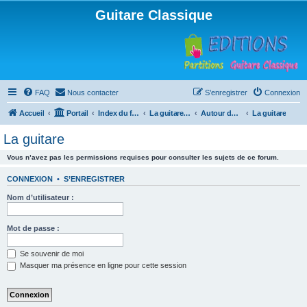
Guitare Classique
FAQ
Nous contacter
S’enregistrer
Connexion
Accueil
Portail
Index du forum
La guitare : instrument, cours et théorie
Autour de la guitare
La guitare
La guitare
Vous n’avez pas les permissions requises pour consulter les sujets de ce forum.
CONNEXION
•
S’ENREGISTRER
Nom d’utilisateur :
Mot de passe :
Se souvenir de moi
Masquer ma présence en ligne pour cette session