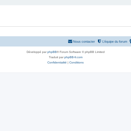
Nous contacter
L’équipe du forum
Développé par
phpBB
® Forum Software © phpBB Limited
Traduit par
phpBB-fr.com
Confidentialité
|
Conditions