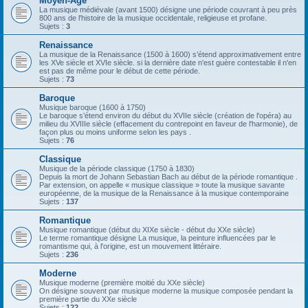
Moyen-Âge
La musique médiévale (avant 1500) désigne une période couvrant à peu près
800 ans de l'histoire de la musique occidentale, religieuse et profane.
Sujets :
3
Renaissance
La musique de la Renaissance (1500 à 1600) s’étend approximativement entre
les XVe siècle et XVIe siècle. si la dernière date n'est guère contestable il n'en
est pas de même pour le début de cette période.
Sujets :
73
Baroque
Musique baroque (1600 à 1750)
Le baroque s’étend environ du début du XVIIe siècle (création de l'opéra) au
milieu du XVIIIe siècle (effacement du contrepoint en faveur de l'harmonie), de
façon plus ou moins uniforme selon les pays .
Sujets :
76
Classique
Musique de la période classique (1750 à 1830)
Depuis la mort de Johann Sebastian Bach au début de la période romantique .
Par extension, on appelle « musique classique » toute la musique savante
européenne, de la musique de la Renaissance à la musique contemporaine
Sujets :
137
Romantique
Musique romantique (début du XIXe siècle - début du XXe siècle)
Le terme romantique désigne La musique, la peinture influencées par le
romantisme qui, à l'origine, est un mouvement littéraire.
Sujets :
236
Moderne
Musique moderne (première moitié du XXe siècle)
On désigne souvent par musique moderne la musique composée pendant la
première partie du XXe siècle
Sujets :
122