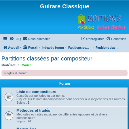
Guitare Classique
FAQ
Nous contacter
S’enregistrer
Connexion
Accueil
Portail
Index du forum
Partitions pour guitare en libre téléchargement
Partitions classées par compositeur
Partitions classées par compositeur
Modérateur :
Marieh
Règles du forum
Forum
Liste de compositeurs
Classés par périodes et par noms.
Cliquez sur le nom du compositeur pour accéder à la majorité des ressources.
Sujets :
2
Méthodes et traités
Méthodes et traités musicaux de différentes époques et de divers
compositeurs
Sujets :
96