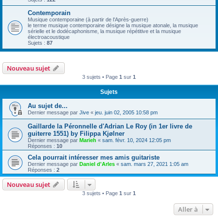
Contemporain
Musique contemporaine (à partir de l'Après-guerre)
le terme musique contemporaine désigne la musique atonale, la musique
sérielle et le dodécaphonisme, la musique répétitive et la musique
électroacoustique
Sujets :
87
Nouveau sujet
3 sujets • Page
1
sur
1
Sujets
Au sujet de...
Dernier message par
Jive
«
jeu. juin 02, 2005 10:58 pm
Gaillarde la Péronnelle d'Adrian Le Roy (in 1er livre de
guiterre 1551) by Filippa Kjølner
Dernier message par
Marieh
«
sam. févr. 10, 2024 12:05 pm
Réponses :
10
Cela pourrait intéresser mes amis guitariste
Dernier message par
Daniel d'Arles
«
sam. mars 27, 2021 1:05 am
Réponses :
2
Nouveau sujet
3 sujets • Page
1
sur
1
Aller à