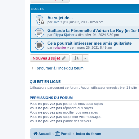
SUJETS
Au sujet de...
par
Jive
»
jeu. juin 02, 2005 10:58 pm
Gaillarde la Péronnelle d'Adrian Le Roy (in 1er l
par
Filippa Kjølner
»
dim. févr. 04, 2024 5:30 pm
Cela pourrait intéresser mes amis guitariste
par
rolanbo
»
ven. mars 26, 2021 8:49 am
Nouveau sujet
Retourner à l’index du forum
QUI EST EN LIGNE
Utilisateurs parcourant ce forum : Aucun utilisateur enregistré et 1 invité
PERMISSIONS DU FORUM
Vous
ne pouvez pas
poster de nouveaux sujets
Vous
ne pouvez pas
répondre aux sujets
Vous
ne pouvez pas
modifier vos messages
Vous
ne pouvez pas
supprimer vos messages
Vous
ne pouvez pas
joindre des fichiers
Accueil
Portail
Index du forum