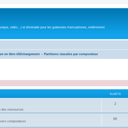
sique, vidéo…) et d'entraide pour les guitaristes francophones, entièrement
are en libre téléchargement
Partitions classées par compositeur
SUJETS
S
2
é des ressources.
u
j
S
96
divers compositeurs
e
u