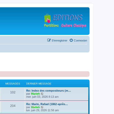
S’enregistrer
Connexion
MESSAGES
DERNIER MESSAGE
D
Re: Index des compositeurs (m…
M
102
e
V
par
Marieh
r
o
mer. juin 03, 2026 8:13 am
e
n
i
i
r
D
Re: Marin, Rafael (1862-après…
s
M
204
e
l
e
V
par
Marieh
r
e
r
o
lun. juin 29, 2026 11:56 am
s
m
d
e
n
i