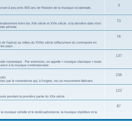
S
3
t
j
ant à peu près 800 ans de l'histoire de la musique occidentale,
u
s
e
j
S
73
t
tivement entre les XVe siècle et XVIe siècle. si la dernière date n'est
ette période.
e
u
s
t
j
S
76
 de l'opéra) au milieu du XVIIIe siècle (effacement du contrepoint en
s
e
u
 les pays .
t
j
S
137
s
e
ode romantique . Par extension, on appelle « musique classique » toute
u
sance à la musique contemporaine
t
j
s
S
236
cle)
e
es par le romantisme qui, à l'origine, est un mouvement littéraire.
u
t
j
S
122
s
ée pendant la première partie du XXe siècle
e
u
t
j
S
87
a musique sérielle et le dodécaphonisme, la musique répétitive et la
s
e
u
t
j
s
e