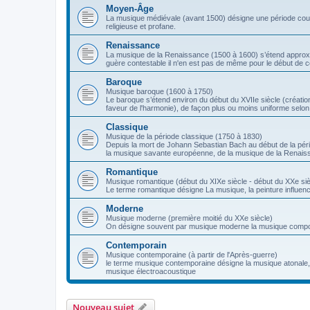
Moyen-Âge
La musique médiévale (avant 1500) désigne une période couvr
religieuse et profane.
Renaissance
La musique de la Renaissance (1500 à 1600) s’étend approxima
guère contestable il n'en est pas de même pour le début de c
Baroque
Musique baroque (1600 à 1750)
Le baroque s’étend environ du début du XVIIe siècle (création
faveur de l'harmonie), de façon plus ou moins uniforme selon
Classique
Musique de la période classique (1750 à 1830)
Depuis la mort de Johann Sebastian Bach au début de la péri
la musique savante européenne, de la musique de la Renais
Romantique
Musique romantique (début du XIXe siècle - début du XXe siè
Le terme romantique désigne La musique, la peinture influencé
Moderne
Musique moderne (première moitié du XXe siècle)
On désigne souvent par musique moderne la musique compos
Contemporain
Musique contemporaine (à partir de l'Après-guerre)
le terme musique contemporaine désigne la musique atonale, l
musique électroacoustique
Nouveau sujet