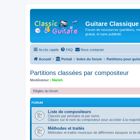
Guitare Classique
Forum de ressources (partitions, mu
gratuit, et sans publicité.
Accès rapide
FAQ
Nous contacter
Accueil
Portail
Index du forum
Partitions pour guit
Partitions classées par compositeur
Modérateur :
Marieh
Règles du forum
FORUM
Liste de compositeurs
Classés par périodes et par noms.
Cliquez sur le nom du compositeur pour accéder à la majorit
Méthodes et traités
Méthodes et traités musicaux de différentes époques et de 