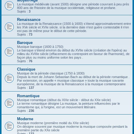
Moyen-Âge
La musique médiévale (avant 1500) désigne une période couvrant à peu près
800 ans de l'histoire de la musique occidentale, religieuse et profane.
Sujets :
3
Renaissance
La musique de la Renaissance (1500 à 1600) s’étend approximativement entre
les XVe siècle et XVIe siècle. si la dernière date n'est guère contestable il n'en
est pas de même pour le début de cette période.
Sujets :
73
Baroque
Musique baroque (1600 à 1750)
Le baroque s’étend environ du début du XVIIe siècle (création de l'opéra) au
milieu du XVIIIe siècle (effacement du contrepoint en faveur de l'harmonie), de
façon plus ou moins uniforme selon les pays .
Sujets :
76
Classique
Musique de la période classique (1750 à 1830)
Depuis la mort de Johann Sebastian Bach au début de la période romantique .
Par extension, on appelle « musique classique » toute la musique savante
européenne, de la musique de la Renaissance à la musique contemporaine
Sujets :
137
Romantique
Musique romantique (début du XIXe siècle - début du XXe siècle)
Le terme romantique désigne La musique, la peinture influencées par le
romantisme qui, à l'origine, est un mouvement littéraire.
Sujets :
236
Moderne
Musique moderne (première moitié du XXe siècle)
On désigne souvent par musique moderne la musique composée pendant la
première partie du XXe siècle
Sujets :
122