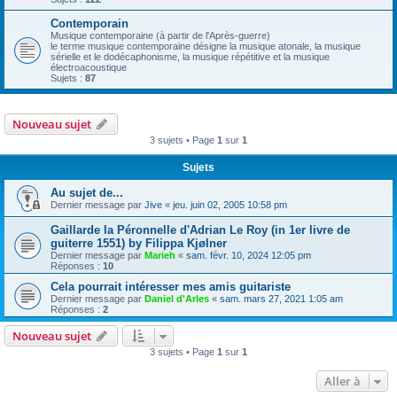
Contemporain
Musique contemporaine (à partir de l'Après-guerre)
le terme musique contemporaine désigne la musique atonale, la musique
sérielle et le dodécaphonisme, la musique répétitive et la musique
électroacoustique
Sujets :
87
Nouveau sujet
3 sujets • Page
1
sur
1
Sujets
Au sujet de...
Dernier message par
Jive
«
jeu. juin 02, 2005 10:58 pm
Gaillarde la Péronnelle d'Adrian Le Roy (in 1er livre de
guiterre 1551) by Filippa Kjølner
Dernier message par
Marieh
«
sam. févr. 10, 2024 12:05 pm
Réponses :
10
Cela pourrait intéresser mes amis guitariste
Dernier message par
Daniel d'Arles
«
sam. mars 27, 2021 1:05 am
Réponses :
2
Nouveau sujet
3 sujets • Page
1
sur
1
Aller à