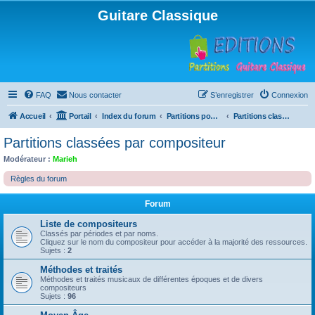
Guitare Classique
FAQ
Nous contacter
S’enregistrer
Connexion
Accueil
Portail
Index du forum
Partitions pour guitare en libre téléchargement
Partitions classées par compositeur
Partitions classées par compositeur
Modérateur :
Marieh
Règles du forum
Forum
Liste de compositeurs
Classés par périodes et par noms.
Cliquez sur le nom du compositeur pour accéder à la majorité des ressources.
Sujets :
2
Méthodes et traités
Méthodes et traités musicaux de différentes époques et de divers
compositeurs
Sujets :
96